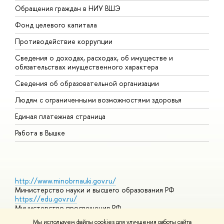
Обращения граждан в НИУ ВШЭ
А
Фонд целевого капитала
Д
Противодействие коррупции
Ц
Сведения о доходах, расходах, об имуществе и
Б
обязательствах имущественного характера
О
Сведения об образовательной организации
О
Людям с ограниченными возможностями здоровья
Единая платежная страница
Работа в Вышке
http://www.minobrnauki.gov.ru/
Министерство науки и высшего образования РФ
https://edu.gov.ru/
Министерство просвещения РФ
https://elearning.hse.ru/mooc
Мы используем файлы cookies для улучшения работы сайта