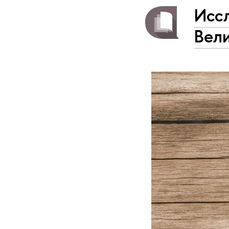
Исс
Вел