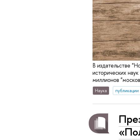
В издательстве "Н
исторических наук
миллионов "москов
Наука
публикации
Пре
«Пол