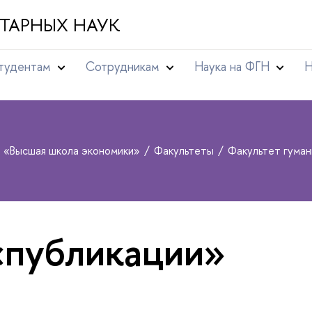
ТАРНЫХ НАУК
тудентам
Сотрудникам
Наука на ФГН
Н
т «Высшая школа экономики»
Факультеты
Факультет гума
«публикации»