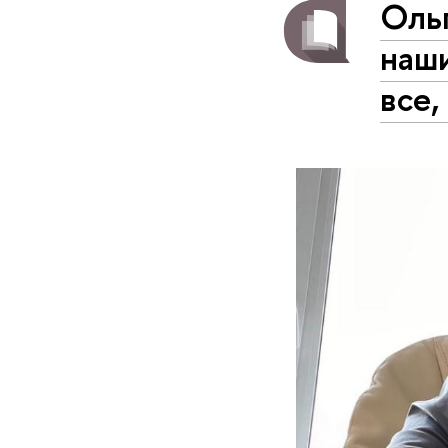
Оль
наш
все,