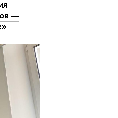
ия
тов —
е»