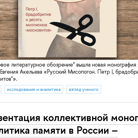
овое литературное обозрение" вышла новая монографи
 Евгения Акельева «Русский Мисопогон. Петр I, брадобр
итов"».
исследования и аналитика
взгляд ученого
зентация коллективной моно
итика памяти в России –