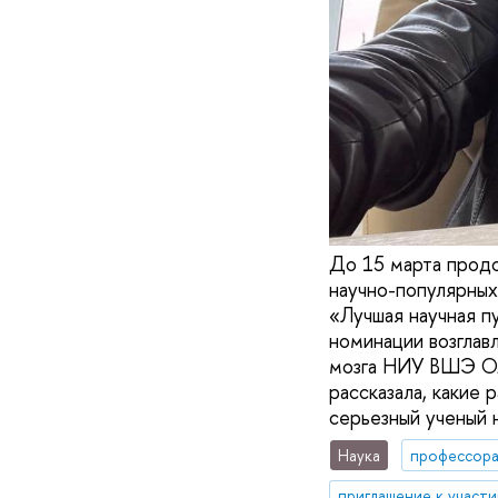
До 15 марта продо
научно-популярны
«Лучшая научная п
номинации возглав
мозга НИУ ВШЭ Оль
рассказала, какие
серьезный ученый 
Наука
профессор
приглашение к участ