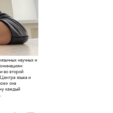
язычных научных и
номинациям:
и во второй
 Центра языка и
ное» она
ему каждый
.