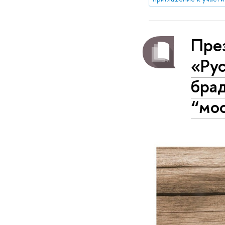
През
«Рус
бра
“мо