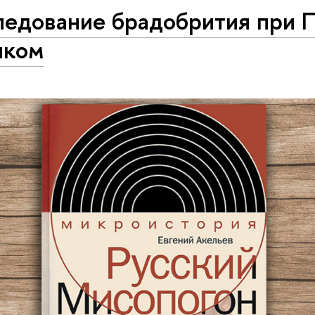
ледование брадобрития при 
иком