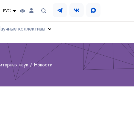
РУС
аучные коллективы
нитарных наук
Новости