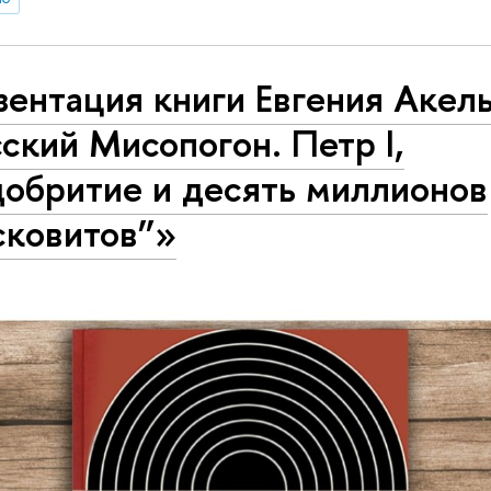
ентация книги Евгения Акел
ский Мисопогон. Петр I,
добритие и десять миллионов
сковитов”»