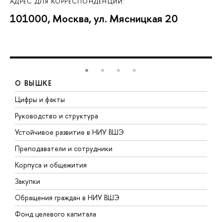
АДРЕС ДЛЯ КОРРЕСПОНДЕНЦИИ:
101000, Москва, ул. Мясницкая 20
О ВЫШКЕ
Цифры и факты
Л
Руководство и структура
Д
Устойчивое развитие в НИУ ВШЭ
О
Преподаватели и сотрудники
П
Корпуса и общежития
В
Закупки
П
Обращения граждан в НИУ ВШЭ
А
Фонд целевого капитала
Д