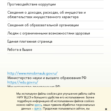
Противодействие коррупции
Ц
Сведения о доходах, расходах, об имуществе и
Б
обязательствах имущественного характера
О
Сведения об образовательной организации
О
Людям с ограниченными возможностями здоровья
Единая платежная страница
Работа в Вышке
http://www.minobrnauki.gov.ru/
Министерство науки и высшего образования РФ
https://edu.gov.ru/
Министерство просвещения РФ
https://elearning.hse.ru/mooc
Мы используем файлы cookies для улучшения работы сайта
Массовые открытые онлайн-курсы
НИУ ВШЭ и большего удобства его использования. Более
подробную информацию об использовании файлов cookies
можно найти
здесь
, наши правила обработки персональных
данных –
здесь
. Продолжая пользоваться сайтом, вы
✖
© НИУ ВШЭ 1993–2026
Адреса и контакты
Условия