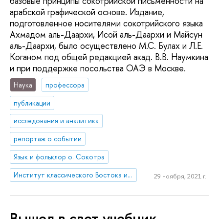
базовые принципы сокотрийской письменности на
арабской графической основе. Издание,
подготовленное носителями сокотрийского языка
Ахмадом аль-Даархи, Исой аль-Даархи и Майсун
аль-Даархи, было осуществлено М.С. Булах и Л.Е.
Коганом под общей редакцией акад. В.В. Наумкина
и при поддержке посольства ОАЭ в Москве.
Наука
профессора
публикации
исследования и аналитика
репортаж о событии
Язык и фольклор о. Сокотра
Институт классического Востока и античности
29 ноября, 2021 г.
Вышел в свет учебник