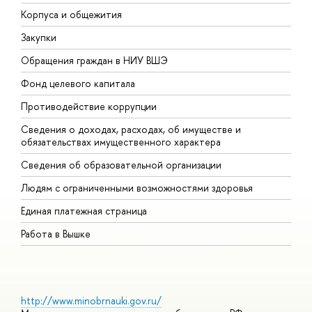
Корпуса и общежития
В
Закупки
П
Обращения граждан в НИУ ВШЭ
А
Фонд целевого капитала
Д
Противодействие коррупции
Ц
Сведения о доходах, расходах, об имуществе и
Б
обязательствах имущественного характера
О
Сведения об образовательной организации
О
Людям с ограниченными возможностями здоровья
Единая платежная страница
Работа в Вышке
http://www.minobrnauki.gov.ru/