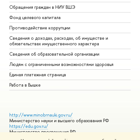
Обращения граждан в НИУ ВШЭ
А
Фонд целевого капитала
Д
Противодействие коррупции
Ц
Сведения о доходах, расходах, об имуществе и
Б
обязательствах имущественного характера
О
Сведения об образовательной организации
О
Людям с ограниченными возможностями здоровья
Единая платежная страница
Работа в Вышке
http://www.minobrnauki.gov.ru/
Министерство науки и высшего образования РФ
https://edu.gov.ru/
Министерство просвещения РФ
https://elearning.hse.ru/mooc