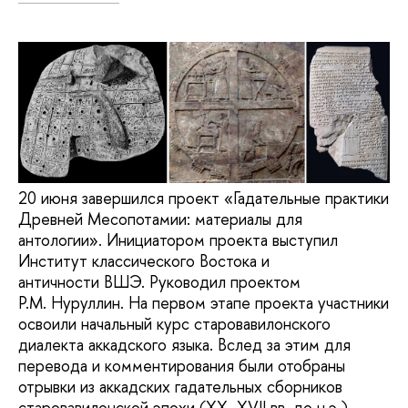
20 июня завершился проект «Гадательные практики
Древней Месопотамии: материалы для
антологии». Инициатором проекта выступил
Институт классического Востока и
античности ВШЭ. Руководил проектом
Р.М. Нуруллин. На первом этапе проекта участники
освоили начальный курс старовавилонского
диалекта аккадского языка. Вслед за этим для
перевода и комментирования были отобраны
отрывки из аккадских гадательных сборников
старовавилонской эпохи (XX–XVII вв. до н.э.).