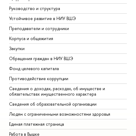
Руководство и структура
Д
Устойчивое развитие в НИУ ВШЭ
О
Преподаватели и сотрудники
П
Корпуса и общежития
В
Закупки
П
Обращения граждан в НИУ ВШЭ
А
Фонд целевого капитала
Д
Противодействие коррупции
Ц
Сведения о доходах, расходах, об имуществе и
Б
обязательствах имущественного характера
О
Сведения об образовательной организации
О
Людям с ограниченными возможностями здоровья
Единая платежная страница
Работа в Вышке