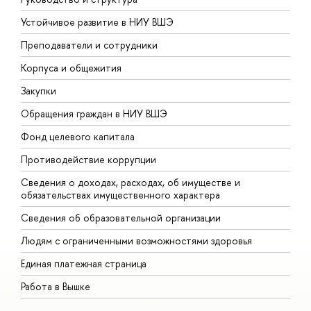
Устойчивое развитие в НИУ ВШЭ
О
Преподаватели и сотрудники
П
Корпуса и общежития
В
Закупки
П
Обращения граждан в НИУ ВШЭ
А
Фонд целевого капитала
Д
Противодействие коррупции
Ц
Сведения о доходах, расходах, об имуществе и
Б
обязательствах имущественного характера
О
Сведения об образовательной организации
О
Людям с ограниченными возможностями здоровья
Единая платежная страница
Работа в Вышке