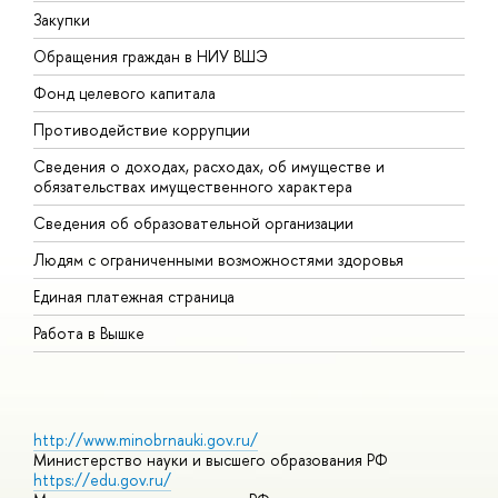
Закупки
П
Обращения граждан в НИУ ВШЭ
А
Фонд целевого капитала
Д
Противодействие коррупции
Ц
Сведения о доходах, расходах, об имуществе и
Б
обязательствах имущественного характера
О
Сведения об образовательной организации
О
Людям с ограниченными возможностями здоровья
Единая платежная страница
Работа в Вышке
http://www.minobrnauki.gov.ru/
Министерство науки и высшего образования РФ
https://edu.gov.ru/