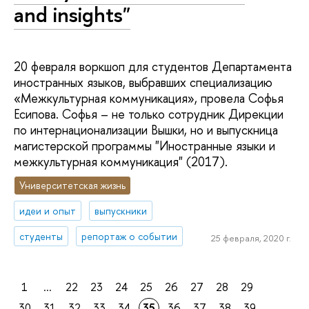
and insights"
20 февраля воркшоп для студентов Департамента
иностранных языков, выбравших специализацию
«Межкультурная коммуникация», провела Софья
Есипова. Софья – не только сотрудник Дирекции
по интернационализации Вышки, но и выпускница
магистерской программы "Иностранные языки и
межкультурная коммуникация" (2017).
Университетская жизнь
идеи и опыт
выпускники
студенты
репортаж о событии
25 февраля, 2020 г.
1
...
22
23
24
25
26
27
28
29
30
31
32
33
34
35
36
37
38
39