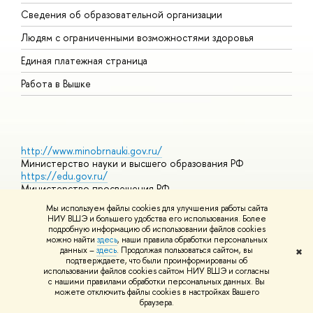
О
Сведения об образовательной организации
О
Людям с ограниченными возможностями здоровья
Единая платежная страница
Работа в Вышке
http://www.minobrnauki.gov.ru/
Министерство науки и высшего образования РФ
https://edu.gov.ru/
Министерство просвещения РФ
https://elearning.hse.ru/mooc
Мы используем файлы cookies для улучшения работы сайта
Массовые открытые онлайн-курсы
НИУ ВШЭ и большего удобства его использования. Более
подробную информацию об использовании файлов cookies
можно найти
здесь
, наши правила обработки персональных
данных –
здесь
. Продолжая пользоваться сайтом, вы
✖
© НИУ ВШЭ 1993–2026
Адреса и контакты
Условия
подтверждаете, что были проинформированы об
использования материалов
Политика конфиденциальности
Карта
использовании файлов cookies сайтом НИУ ВШЭ и согласны
сайта
с нашими правилами обработки персональных данных. Вы
Шрифты HSE Sans и HSE Slab разработаны в
Школе дизайна НИУ
можете отключить файлы cookies в настройках Вашего
ВШЭ
браузера.
Редактору