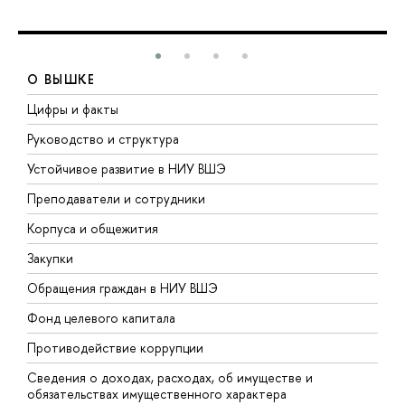
О ВЫШКЕ
Цифры и факты
Л
Руководство и структура
Д
Устойчивое развитие в НИУ ВШЭ
О
Преподаватели и сотрудники
П
Корпуса и общежития
В
Закупки
П
Обращения граждан в НИУ ВШЭ
А
Фонд целевого капитала
Д
Противодействие коррупции
Ц
Сведения о доходах, расходах, об имуществе и
Б
обязательствах имущественного характера