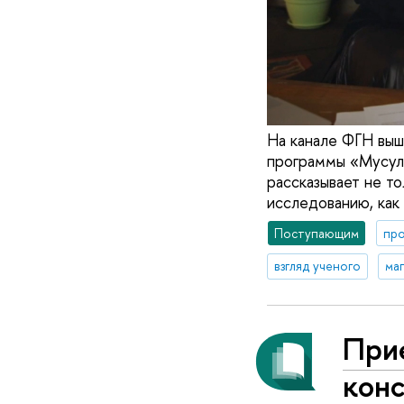
На канале ФГН выш
программы «Мусуль
рассказывает не то
исследованию, как 
Поступающим
пр
взгляд ученого
ма
При
кон