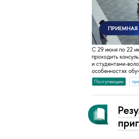
С 29 июня по 22 
проходить консуль
и студентами-воло
особенностях обуч
Поступающим
при
Резу
при