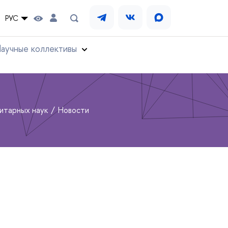
РУС
аучные коллективы
нитарных наук
Новости