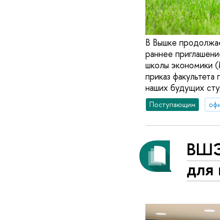
В Вышке продолжае
раннее приглашени
школы экономики (
приказ факультета 
наших будущих сту
Поступающим
оф
ВШЭ
для