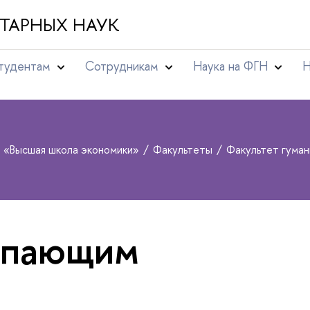
ТАРНЫХ НАУК
тудентам
Сотрудникам
Наука на ФГН
Н
т «Высшая школа экономики»
Факультеты
Факультет гума
упающим