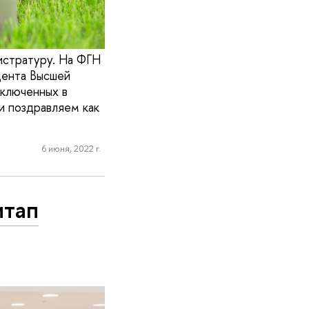
истратуру. На ФГН
дента Высшей
включенных в
 и поздравляем как
6 июня, 2022 г.
итап