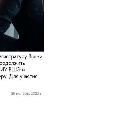
гистратуру Вышки
продолжить
 НИУ ВШЭ и
уру. Для участия
28 ноября, 2023 г.