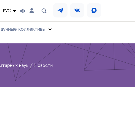
РУС
аучные коллективы
нитарных наук
Новости