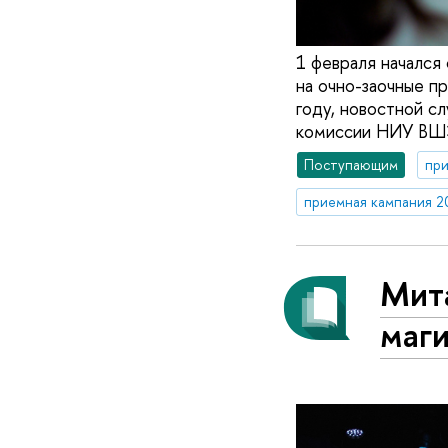
1 февраля начался
на очно-заочные п
году, новостной с
комиссии НИУ ВШ
Поступающим
при
приемная кампания 2
Мита
маг