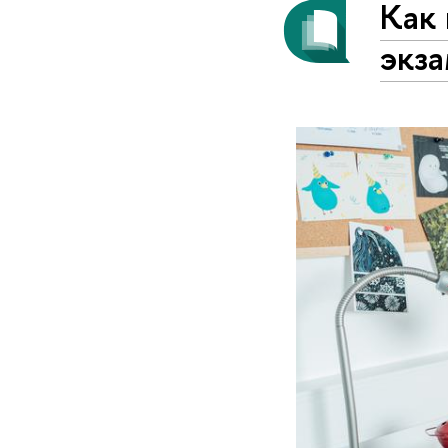
Как 
экз