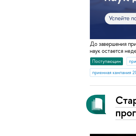
До завершения при
наук остается нед
Поступающим
при
приемная кампания 2
Стар
про