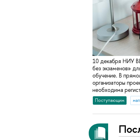
10 декабря НИУ В
без экзаменов» дл
обучение. В прям
организаторы прое
необходима регист
Поступающим
маг
Посл