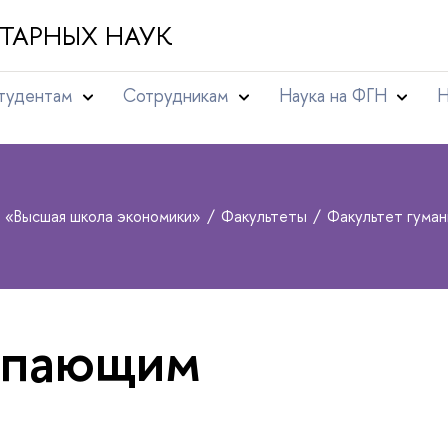
ТАРНЫХ НАУК
тудентам
Сотрудникам
Наука на ФГН
Н
т «Высшая школа экономики»
Факультеты
Факультет гума
упающим