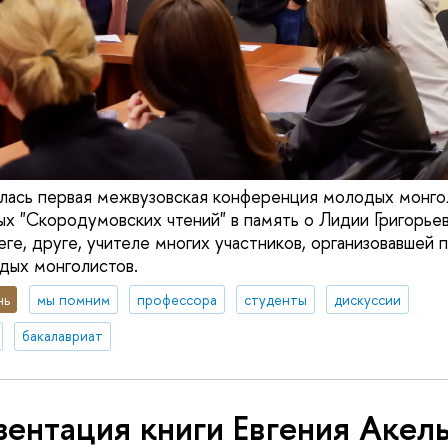
лась первая межвузовская конференция молодых монго
ых "Скородумовских чтений" в память о Лидии Григорь
ге, друге, учителе многих участников, организовавшей 
дых монголистов.
нь
мы помним
профессора
студенты
дискуссии
бакалавриат
ентация книги Евгения Акел