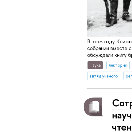
В этом году Книжн
собрании вместе 
обсуждали книгу б
Наука
лектории
взгляд ученого
ре
Сот
науч
чтен