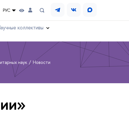
РУС
аучные коллективы
нитарных наук
Новости
тии»