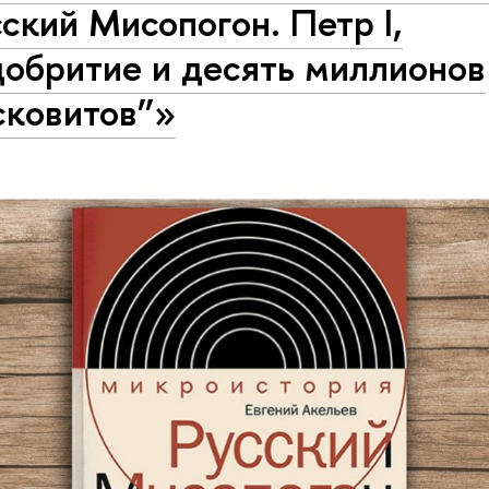
ский Мисопогон. Петр I,
добритие и десять миллионов
сковитов”»