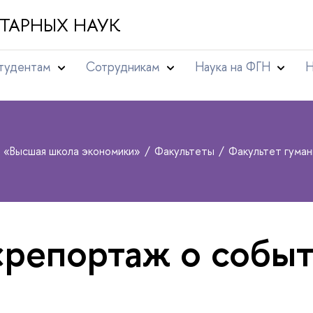
ТАРНЫХ НАУК
тудентам
Сотрудникам
Наука на ФГН
Н
т «Высшая школа экономики»
Факультеты
Факультет гума
«репортаж о собы