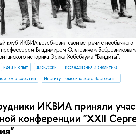
ый клуб ИКВИА возобновил свои встречи с необычного:
с профессором Владимиром Олеговичем Бобровниковым 
ританского историка Эрика Хобсбаума “Бандиты”.
идеи и опыт
дискуссии
исследования и аналитика
портаж о событии
Институт классического Востока и античности
рудники ИКВИА приняли учас
ной конференции "XXII Серг
ия"