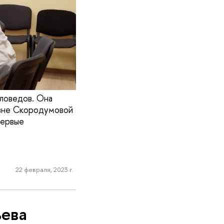
ловедов. Она
евне Скородумовой
первые
22 февраля, 2023 г.
ьева