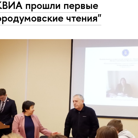
КВИА прошли первые
ородумовские чтения"