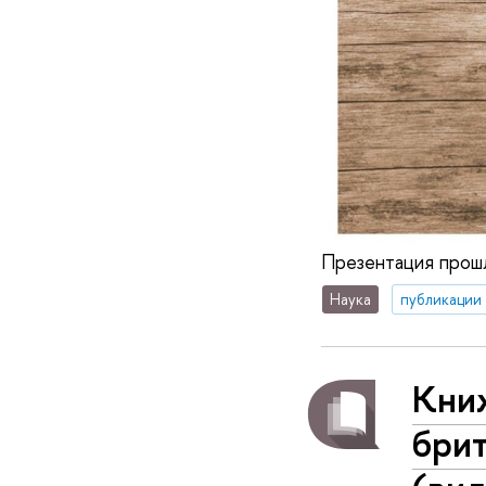
Презентация прошл
Наука
публикации
Кни
бри