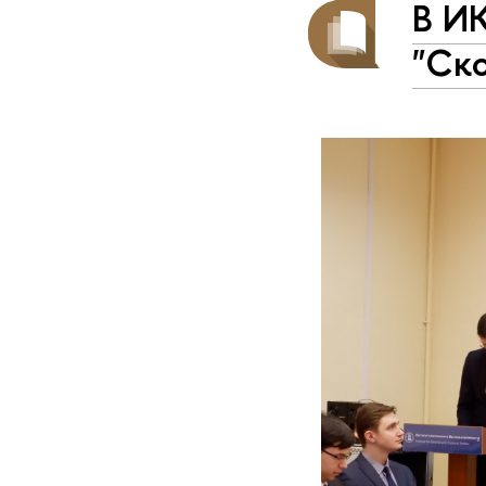
В И
"Ск