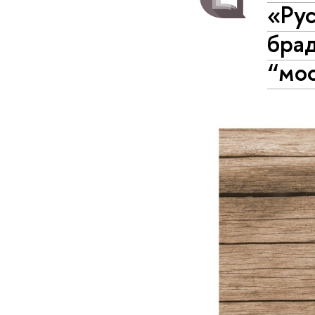
«Рус
бра
“мо