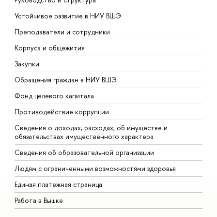
Устойчивое развитие в НИУ ВШЭ
О
Преподаватели и сотрудники
П
Корпуса и общежития
В
Закупки
П
Обращения граждан в НИУ ВШЭ
А
Фонд целевого капитала
Д
Противодействие коррупции
Ц
Сведения о доходах, расходах, об имуществе и
Б
обязательствах имущественного характера
О
Сведения об образовательной организации
О
Людям с ограниченными возможностями здоровья
Единая платежная страница
Работа в Вышке