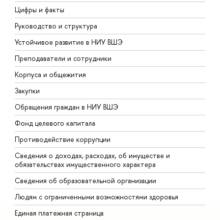
Цифры и факты
Л
Руководство и структура
Д
Устойчивое развитие в НИУ ВШЭ
О
Преподаватели и сотрудники
П
Корпуса и общежития
В
Закупки
П
Обращения граждан в НИУ ВШЭ
А
Фонд целевого капитала
Д
Противодействие коррупции
Ц
Сведения о доходах, расходах, об имуществе и
Б
обязательствах имущественного характера
О
Сведения об образовательной организации
О
Людям с ограниченными возможностями здоровья
Единая платежная страница