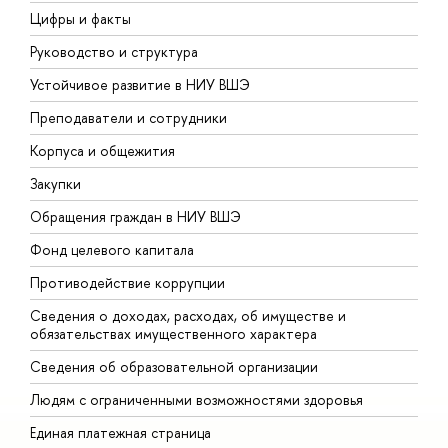
Цифры и факты
Л
Руководство и структура
Д
Устойчивое развитие в НИУ ВШЭ
О
Преподаватели и сотрудники
П
Корпуса и общежития
В
Закупки
П
Обращения граждан в НИУ ВШЭ
А
Фонд целевого капитала
Д
Противодействие коррупции
Ц
Сведения о доходах, расходах, об имуществе и
Б
обязательствах имущественного характера
О
Сведения об образовательной организации
О
Людям с ограниченными возможностями здоровья
Единая платежная страница