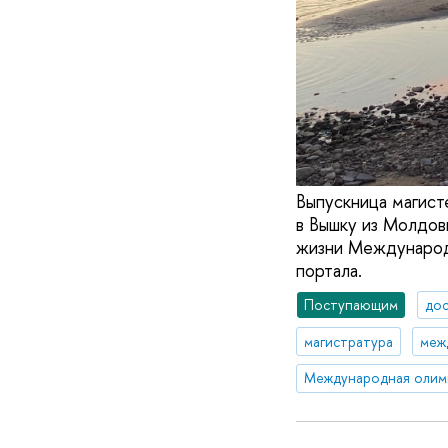
Выпускница магист
в Вышку из Молдовы
жизни Международ
портала.
Поступающим
до
магистратура
меж