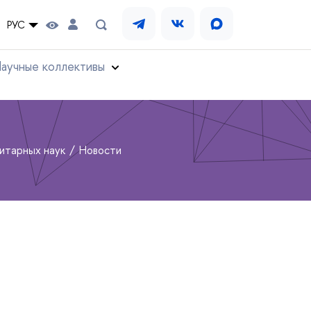
РУС
аучные коллективы
нитарных наук
Новости