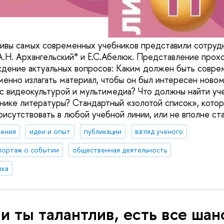
ивы самых современных учебников представили сотруд
А.Н. Архангельский* и Е.С.Абелюк. Представление прох
дение актуальных вопросов: Каким должен быть совре
менно излагать материал, чтобы он был интересен ново
 с видеокультурой и мультимедиа? Что должны найти уче
ике литературы? Стандартный «золотой список», кото
исутствовать в любой учебной линии, или не вполне ст
ения
идеи и опыт
публикации
взгляд ученого
портаж о событии
общественная деятельность
вка
и ты талантлив, есть все ша