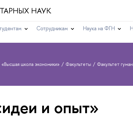
ТАРНЫХ НАУК
тудентам
Сотрудникам
Наука на ФГН
Н
т «Высшая школа экономики»
Факультеты
Факультет гума
«идеи и опыт»