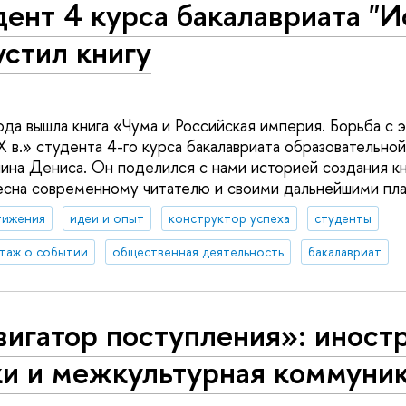
ент 4 курса бакалавриата "И
стил книгу
да вышла книга «Чума и Российская империя. Борьба с э
X в.» студента 4-го курса бакалавриата образовательно
на Дениса. Он поделился с нами историей создания кн
сна современному читателю и своими дальнейшими пла
тижения
идеи и опыт
конструктор успеха
студенты
таж о событии
общественная деятельность
бакалавриат
вигатор поступления»: иност
ки и межкультурная коммуни