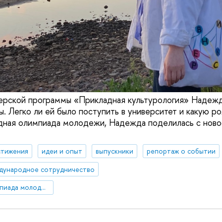
ерской программы «Прикладная культурология» Надежд
. Легко ли ей было поступить в университет и какую ро
ная олимпиада молодежи, Надежда поделилась с ново
стижения
идеи и опыт
выпускники
репортаж о событии
дународное сотрудничество
Международная олимпиада молодежи