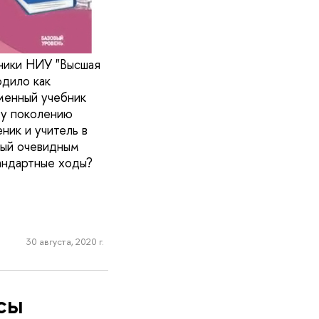
ники НИУ "Высшая
одило как
менный учебник
му поколению
ник и учитель в
рый очевидным
андартные ходы?
30 августа, 2020 г.
нсы