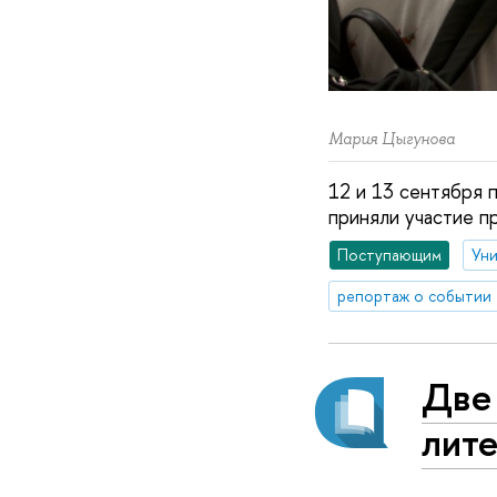
Мария Цыгунова
12 и 13 сентября 
приняли участие п
Поступающим
Уни
репортаж о событии
Две
лит