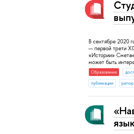
Студ
выпу
В сентябре 2020 го
— первой трети XI
«Истории» Сметани
может быть интере
Образование
дос
публикации
репор
«На
язы