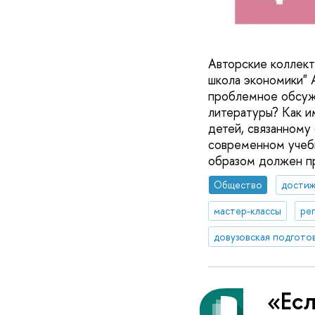
Авторские коллект
школа экономики" 
проблемное обсуж
литературы? Как и
детей, связанному
современном учебн
образом должен пр
Общество
достиж
мастер-классы
ре
довузовская подгото
«Есл