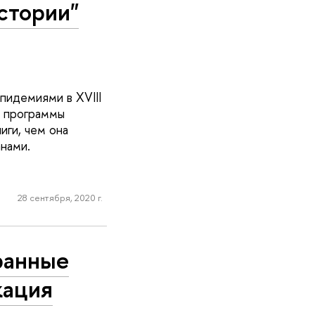
стории"
пидемиями в XVIII
й программы
иги, чем она
нами.
28 сентября, 2020 г.
ранные
кация