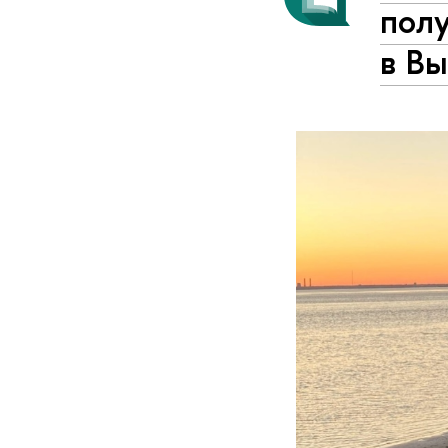
пол
в В