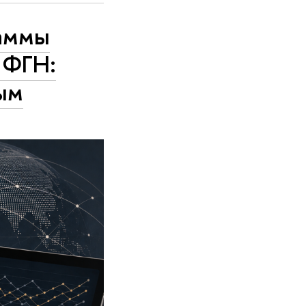
раммы
 ФГН:
ым