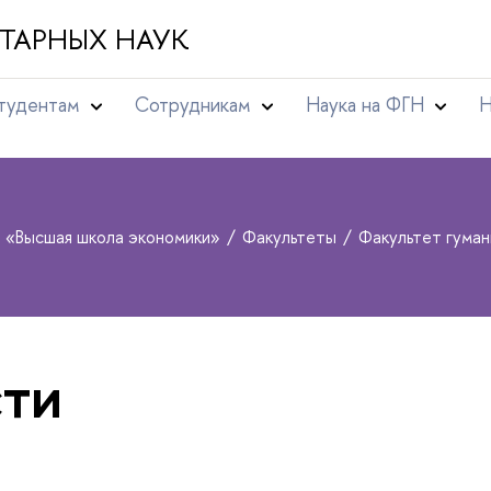
ТАРНЫХ НАУК
тудентам
Сотрудникам
Наука на ФГН
Н
т «Высшая школа экономики»
Факультеты
Факультет гуман
ти