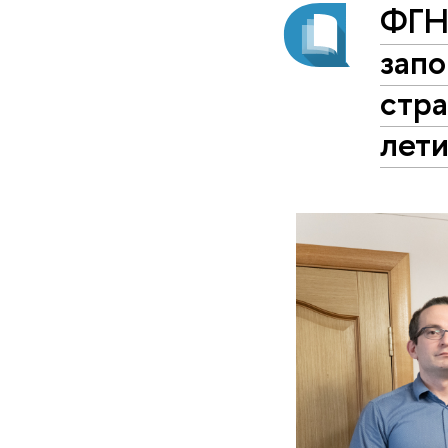
ФГН
запо
стра
лет