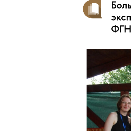
Боль
экс
ФГ