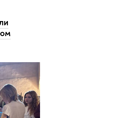
ли
ком