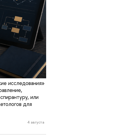
кие исследования»
равление,
спирантуру, или
кетологов для
4 августа