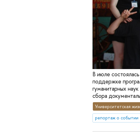
В июле состоялась
поддержке програм
гуманитарных нау
сбора документальн
Университетская жиз
репортаж о событии