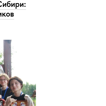
Сибири:
иков