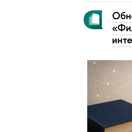
Обн
«Фи
инт