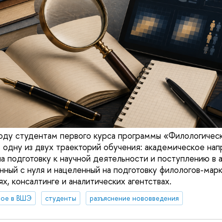
оду студентам первого курса программы «Филологичес
 одну из двух траекторий обучения: академическое нап
а подготовку к научной деятельности и поступлению в а
анный с нуля и нацеленный на подготовку филологов-мар
х, консалтинге и аналитических агентствах.
вое в ВШЭ
студенты
разъяснение нововведения