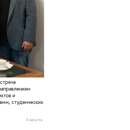
встреча
направлениям
ктов и
амм, студенческих
5 августа