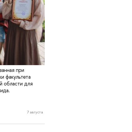
ванная при
и факультета
й области для
ида.
7 августа