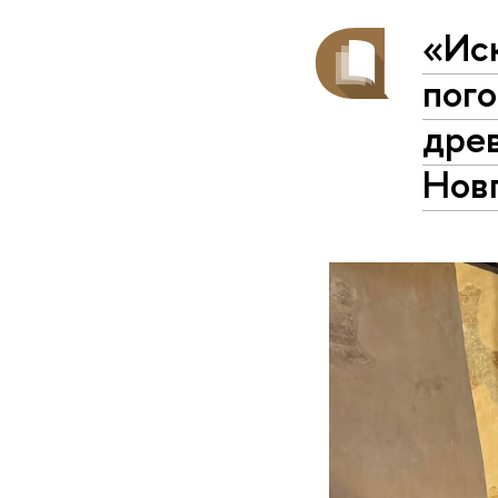
«Ис
пого
древ
Нов