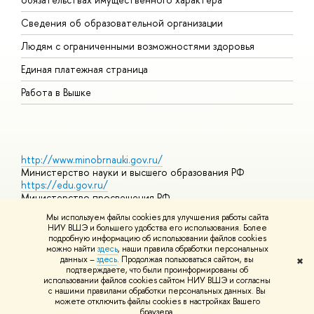
О
Сведения об образовательной организации
О
Людям с ограниченными возможностями здоровья
Единая платежная страница
Работа в Вышке
http://www.minobrnauki.gov.ru/
Министерство науки и высшего образования РФ
https://edu.gov.ru/
Министерство просвещения РФ
https://elearning.hse.ru/mooc
Мы используем файлы cookies для улучшения работы сайта
Массовые открытые онлайн-курсы
НИУ ВШЭ и большего удобства его использования. Более
подробную информацию об использовании файлов cookies
можно найти
здесь
, наши правила обработки персональных
данных –
здесь
. Продолжая пользоваться сайтом, вы
✖
© НИУ ВШЭ 1993–2026
Адреса и контакты
Условия
подтверждаете, что были проинформированы об
использования материалов
Политика конфиденциальности
Карта
использовании файлов cookies сайтом НИУ ВШЭ и согласны
сайта
с нашими правилами обработки персональных данных. Вы
Шрифты HSE Sans и HSE Slab разработаны в
Школе дизайна НИУ
можете отключить файлы cookies в настройках Вашего
ВШЭ
браузера.