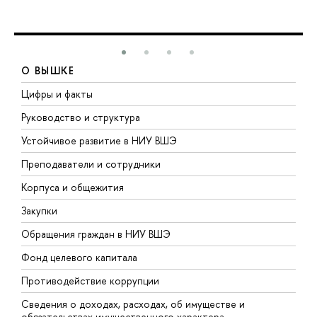
О ВЫШКЕ
Цифры и факты
Л
Руководство и структура
Д
Устойчивое развитие в НИУ ВШЭ
О
Преподаватели и сотрудники
П
Корпуса и общежития
В
Закупки
П
Обращения граждан в НИУ ВШЭ
А
Фонд целевого капитала
Д
Противодействие коррупции
Ц
Сведения о доходах, расходах, об имуществе и
Б
обязательствах имущественного характера