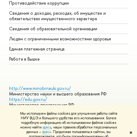
Противодействие коррупции
Ц
Сведения о доходах, расходах, об имуществе и
Б
обязательствах имущественного характера
О
Сведения об образовательной организации
О
Людям с ограниченными возможностями здоровья
Единая платежная страница
Работа в Вышке
http://www.minobrnauki.gov.ru/
Министерство науки и высшего образования РФ
https://edu.gov.ru/
Министерство просвещения РФ
https://elearning.hse.ru/mooc
Мы используем файлы cookies для улучшения работы сайта
Массовые открытые онлайн-курсы
НИУ ВШЭ и большего удобства его использования. Более
подробную информацию об использовании файлов cookies
можно найти
здесь
, наши правила обработки персональных
данных –
здесь
. Продолжая пользоваться сайтом, вы
✖
© НИУ ВШЭ 1993–2026
Адреса и контакты
Условия
подтверждаете, что были проинформированы об