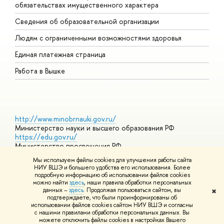
обязательствах имущественного характера
О
Сведения об образовательной организации
О
Людям с ограниченными возможностями здоровья
Единая платежная страница
Работа в Вышке
http://www.minobrnauki.gov.ru/
Министерство науки и высшего образования РФ
https://edu.gov.ru/
Министерство просвещения РФ
https://elearning.hse.ru/mooc
Мы используем файлы cookies для улучшения работы сайта
Массовые открытые онлайн-курсы
НИУ ВШЭ и большего удобства его использования. Более
подробную информацию об использовании файлов cookies
можно найти
здесь
, наши правила обработки персональных
данных –
здесь
. Продолжая пользоваться сайтом, вы
✖
© НИУ ВШЭ 1993–2026
Адреса и контакты
Условия
подтверждаете, что были проинформированы об
использования материалов
Политика конфиденциальности
Карта
использовании файлов cookies сайтом НИУ ВШЭ и согласны
сайта
с нашими правилами обработки персональных данных. Вы
Шрифты HSE Sans и HSE Slab разработаны в
Школе дизайна НИУ
можете отключить файлы cookies в настройках Вашего