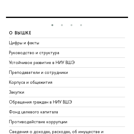
О ВЫШКЕ
Цифры и факты
Л
Руководство и структура
Д
Устойчивое развитие в НИУ ВШЭ
О
Преподаватели и сотрудники
П
Корпуса и общежития
В
Закупки
П
Обращения граждан в НИУ ВШЭ
А
Фонд целевого капитала
Д
Противодействие коррупции
Ц
Сведения о доходах, расходах, об имуществе и
Б