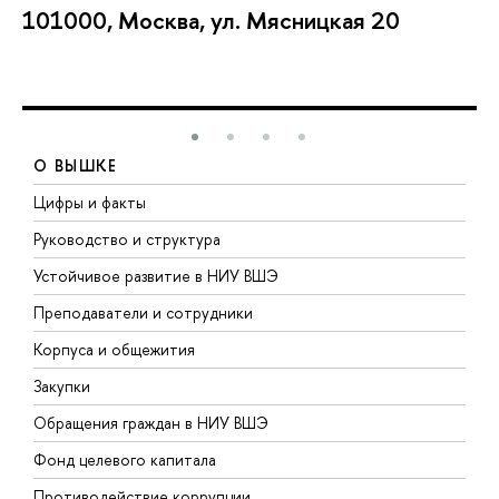
101000, Москва, ул. Мясницкая 20
О ВЫШКЕ
Цифры и факты
Л
Руководство и структура
Д
Устойчивое развитие в НИУ ВШЭ
О
Преподаватели и сотрудники
П
Корпуса и общежития
В
Закупки
П
Обращения граждан в НИУ ВШЭ
А
Фонд целевого капитала
Д
Противодействие коррупции
Ц