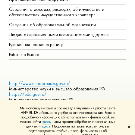
Сведения о доходах, расходах, об имуществе и
Б
обязательствах имущественного характера
О
Сведения об образовательной организации
О
Людям с ограниченными возможностями здоровья
Единая платежная страница
Работа в Вышке
http://www.minobrnauki.gov.ru/
Министерство науки и высшего образования РФ
https://edu.gov.ru/
Министерство просвещения РФ
https://elearning.hse.ru/mooc
Мы используем файлы cookies для улучшения работы сайта
Массовые открытые онлайн-курсы
НИУ ВШЭ и большего удобства его использования. Более
подробную информацию об использовании файлов cookies
можно найти
здесь
, наши правила обработки персональных
данных –
здесь
. Продолжая пользоваться сайтом, вы
✖
© НИУ ВШЭ 1993–2026
Адреса и контакты
Условия
подтверждаете, что были проинформированы об
использования материалов
Политика конфиденциальности
Карта