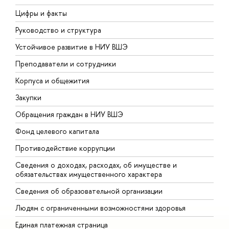
Цифры и факты
Л
Руководство и структура
Д
Устойчивое развитие в НИУ ВШЭ
О
Преподаватели и сотрудники
П
Корпуса и общежития
В
Закупки
П
Обращения граждан в НИУ ВШЭ
А
Фонд целевого капитала
Д
Противодействие коррупции
Ц
Сведения о доходах, расходах, об имуществе и
Б
обязательствах имущественного характера
О
Сведения об образовательной организации
О
Людям с ограниченными возможностями здоровья
Единая платежная страница