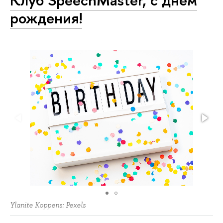
Клуб SpeechMaster, с днем
рождения!
Ylanite Koppens: Pexels