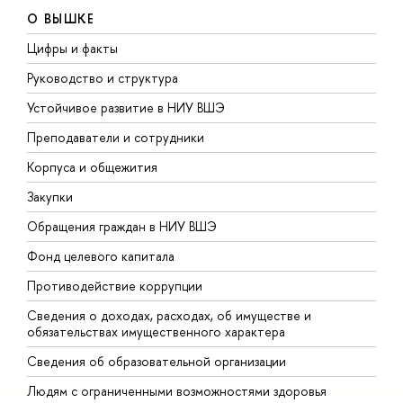
О ВЫШКЕ
Цифры и факты
Л
Руководство и структура
Д
Устойчивое развитие в НИУ ВШЭ
О
Преподаватели и сотрудники
П
Корпуса и общежития
В
Закупки
П
Обращения граждан в НИУ ВШЭ
А
Фонд целевого капитала
Д
Противодействие коррупции
Ц
Сведения о доходах, расходах, об имуществе и
Б
обязательствах имущественного характера
О
Сведения об образовательной организации
О
Людям с ограниченными возможностями здоровья