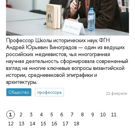
Профессор Школы исторических наук ФГН
Андрей Юрьевич Виноградов — один из ведущих
российских медиевистов, чья многогранная
научная деятельность сформировала современный
взгляд на многие ключевые вопросы византийской
истории, средневековой эпиграфики и
архитектуры.
Общество
профессора
21 февраля
1
2
3
4
5
6
7
8
9
10
11
12
13
14
15
16
17
18