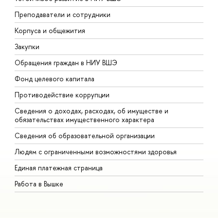
Преподаватели и сотрудники
П
Корпуса и общежития
В
Закупки
П
Обращения граждан в НИУ ВШЭ
А
Фонд целевого капитала
Д
Противодействие коррупции
Ц
Сведения о доходах, расходах, об имуществе и
Б
обязательствах имущественного характера
О
Сведения об образовательной организации
О
Людям с ограниченными возможностями здоровья
Единая платежная страница
Работа в Вышке