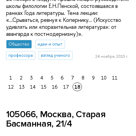
школы филологии Е.Н.Пенской, состоявшаяся в
рамках Года литературы. Тема лекции:
«...Срываться, ревнуя к Копернику... (Искусство
удивлять или «поразительная литература»: от
авангарда к постмодернизму)».
Общество
идеи и опыт
профессора
взгляд ученого
24 ноября, 2015 г.
1
2
3
4
5
6
7
8
9
10
11
12
13
14
15
16
17
18
105066, Москва, Старая
Басманная, 21/4