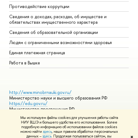
Противодействие коррупции
Ц
Сведения о доходах, расходах, об имуществе и
Б
обязательствах имущественного характера
О
Сведения об образовательной организации
О
Людям с ограниченными возможностями здоровья
Единая платежная страница
Работа в Вышке
http://www.minobrnauki.gov.ru/
Министерство науки и высшего образования РФ
https://edu.gov.ru/
Министерство просвещения РФ
https://elearning.hse.ru/mooc
Мы используем файлы cookies для улучшения работы сайта
Массовые открытые онлайн-курсы
НИУ ВШЭ и большего удобства его использования. Более
подробную информацию об использовании файлов cookies
можно найти
здесь
, наши правила обработки персональных
данных –
здесь
. Продолжая пользоваться сайтом, вы
✖