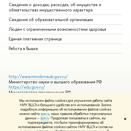
Сведения о доходах, расходах, об имуществе и
Б
обязательствах имущественного характера
О
Сведения об образовательной организации
О
Людям с ограниченными возможностями здоровья
Единая платежная страница
Работа в Вышке
http://www.minobrnauki.gov.ru/
Министерство науки и высшего образования РФ
https://edu.gov.ru/
Министерство просвещения РФ
https://elearning.hse.ru/mooc
Мы используем файлы cookies для улучшения работы сайта
Массовые открытые онлайн-курсы
НИУ ВШЭ и большего удобства его использования. Более
подробную информацию об использовании файлов cookies
можно найти
здесь
, наши правила обработки персональных
данных –
здесь
. Продолжая пользоваться сайтом, вы
✖
© НИУ ВШЭ 1993–2026
Адреса и контакты
Условия
подтверждаете, что были проинформированы об
использования материалов
Политика конфиденциальности
Карта
использовании файлов cookies сайтом НИУ ВШЭ и согласны
сайта