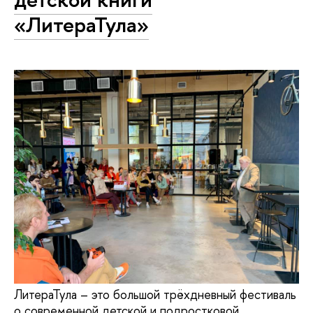
«ЛитераТула»
ЛитераТула – это большой трёхдневный фестиваль
о современной детской и подростковой