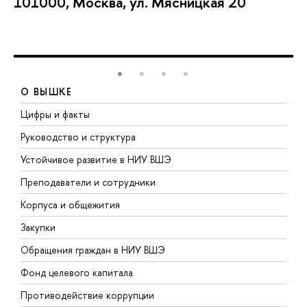
101000, Москва, ул. Мясницкая 20
О ВЫШКЕ
Цифры и факты
Л
Руководство и структура
Д
Устойчивое развитие в НИУ ВШЭ
О
Преподаватели и сотрудники
П
Корпуса и общежития
В
Закупки
П
Обращения граждан в НИУ ВШЭ
А
Фонд целевого капитала
Д
Противодействие коррупции
Ц