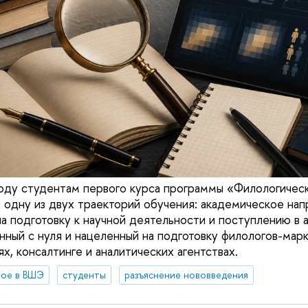
оду студентам первого курса программы «Филологичес
 одну из двух траекторий обучения: академическое нап
а подготовку к научной деятельности и поступлению в а
анный с нуля и нацеленный на подготовку филологов-мар
х, консалтинге и аналитических агентствах.
вое в ВШЭ
студенты
разъяснение нововведения