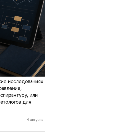
кие исследования»
равление,
спирантуру, или
кетологов для
4 августа