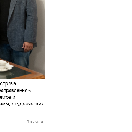
встреча
направлениям
ктов и
амм, студенческих
5 августа