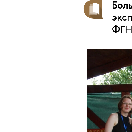
Боль
экс
ФГ