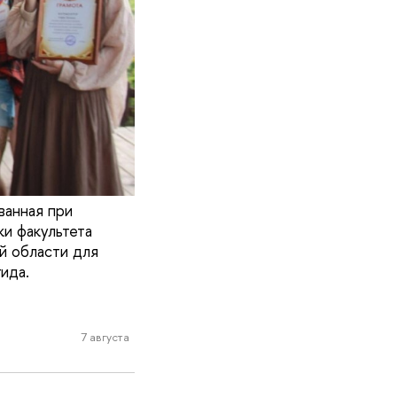
ванная при
и факультета
й области для
ида.
7 августа