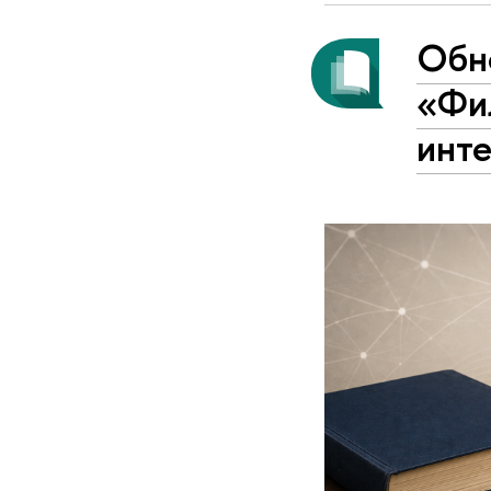
Обн
«Фи
инт