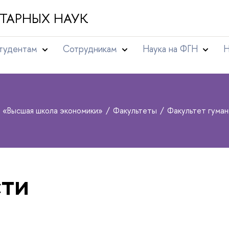
ТАРНЫХ НАУК
тудентам
Сотрудникам
Наука на ФГН
Н
т «Высшая школа экономики»
Факультеты
Факультет гуман
ти