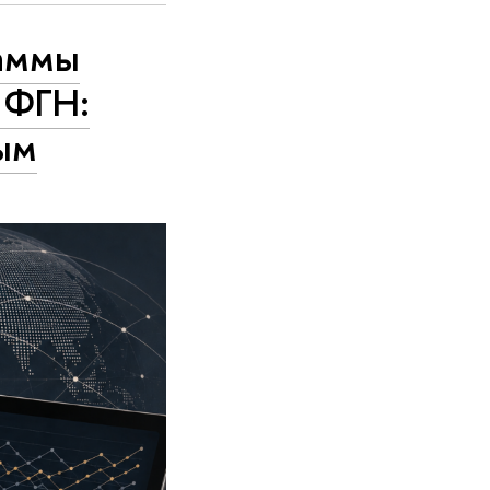
раммы
 ФГН:
ым