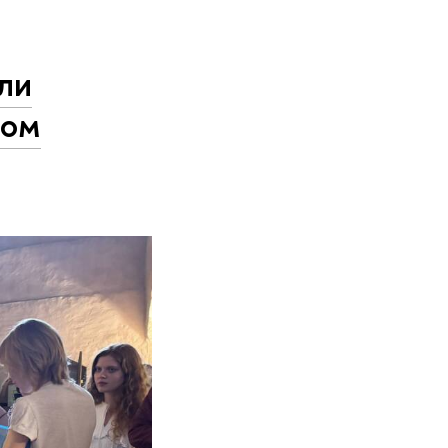
ли
ком