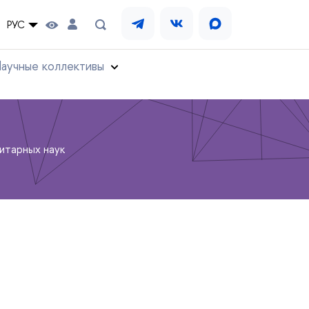
РУС
аучные коллективы
итарных наук