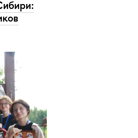
Сибири:
иков