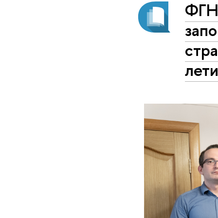
ФГН
запо
стра
лет