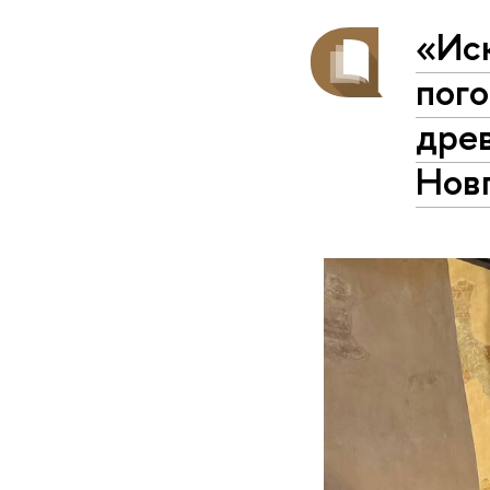
«Ис
пого
древ
Нов