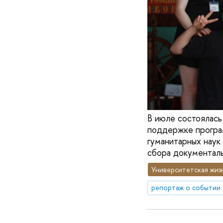
В июле состоялась
поддержке програм
гуманитарных нау
сбора документальн
Университетская жиз
репортаж о событии