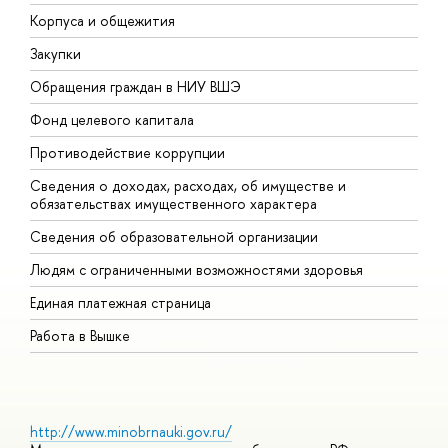
Корпуса и общежития
В
Закупки
П
Обращения граждан в НИУ ВШЭ
А
Фонд целевого капитала
Д
Противодействие коррупции
Ц
Сведения о доходах, расходах, об имуществе и
Б
обязательствах имущественного характера
О
Сведения об образовательной организации
О
Людям с ограниченными возможностями здоровья
Единая платежная страница
Работа в Вышке
http://www.minobrnauki.gov.ru/