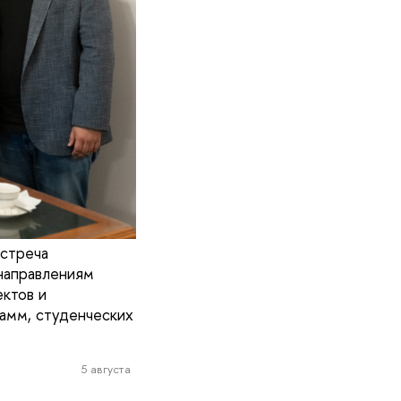
встреча
направлениям
ктов и
амм, студенческих
5 августа