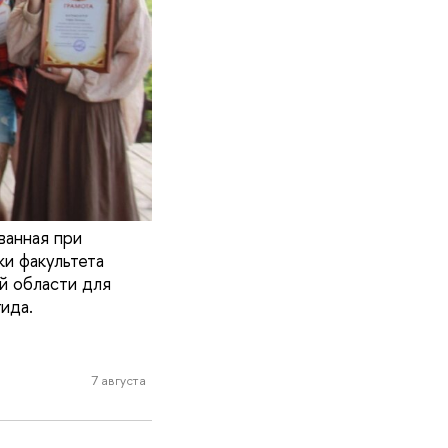
ванная при
и факультета
й области для
ида.
7 августа