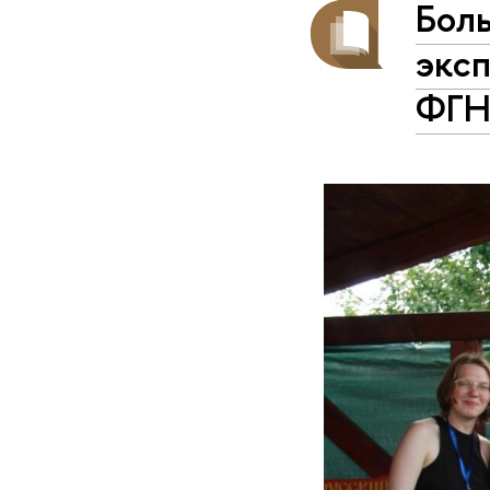
Боль
экс
ФГ