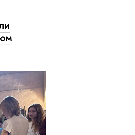
ли
ком