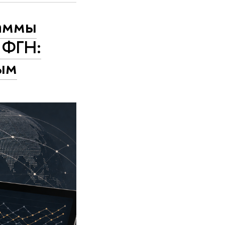
раммы
 ФГН:
ым