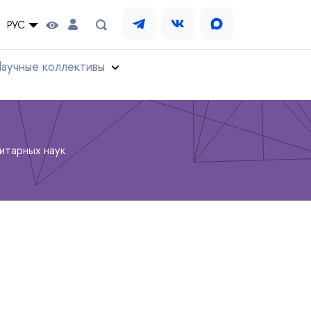
РУС
аучные коллективы
итарных наук