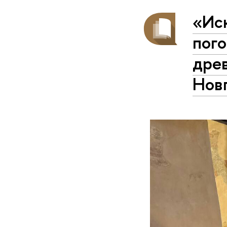
«Ис
пого
древ
Нов