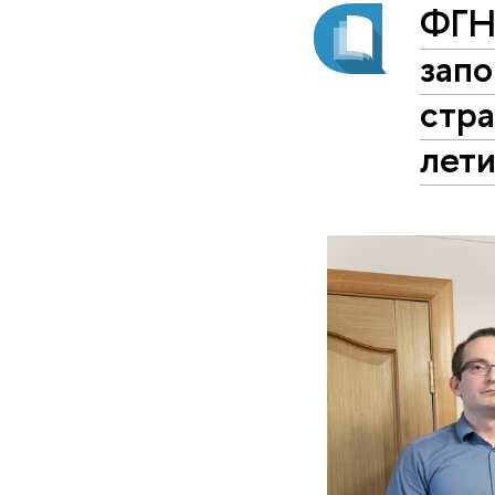
ФГН
запо
стра
лет