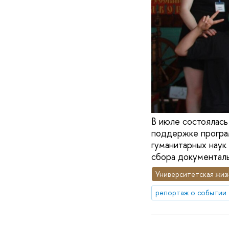
В июле состоялась
поддержке програм
гуманитарных нау
сбора документальн
Университетская жиз
репортаж о событии