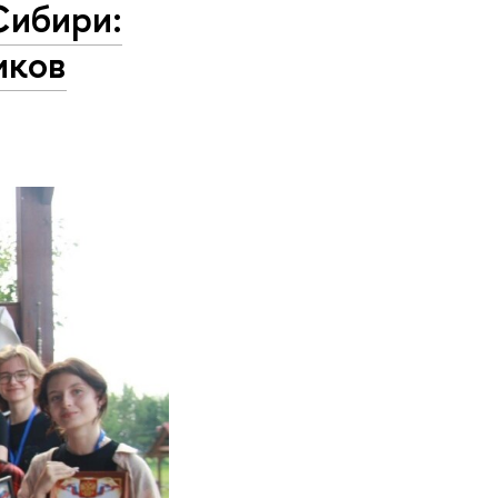
Сибири:
иков