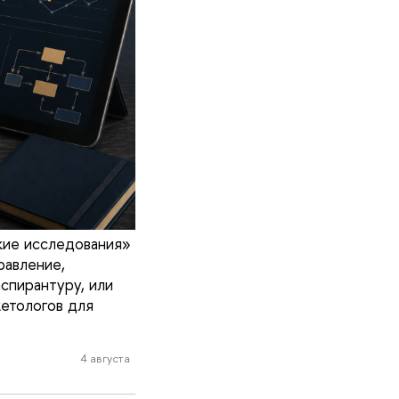
кие исследования»
равление,
спирантуру, или
кетологов для
4 августа