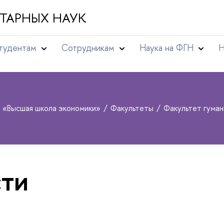
ТАРНЫХ НАУК
тудентам
Сотрудникам
Наука на ФГН
Н
т «Высшая школа экономики»
Факультеты
Факультет гуман
ти