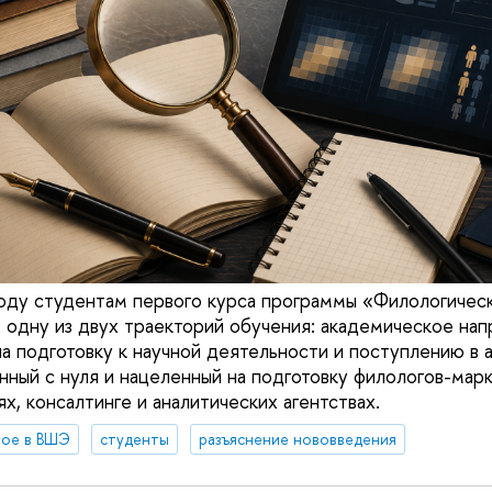
оду студентам первого курса программы «Филологичес
 одну из двух траекторий обучения: академическое нап
а подготовку к научной деятельности и поступлению в а
анный с нуля и нацеленный на подготовку филологов-мар
х, консалтинге и аналитических агентствах.
вое в ВШЭ
студенты
разъяснение нововведения