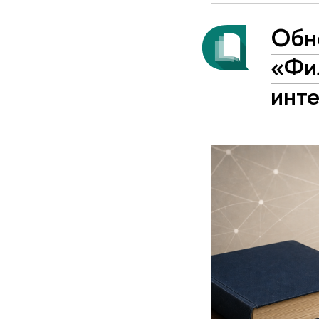
Обн
«Фи
инт