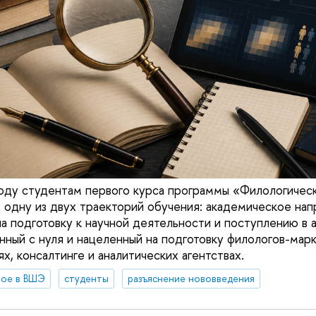
оду студентам первого курса программы «Филологичес
 одну из двух траекторий обучения: академическое нап
а подготовку к научной деятельности и поступлению в а
анный с нуля и нацеленный на подготовку филологов-мар
х, консалтинге и аналитических агентствах.
вое в ВШЭ
студенты
разъяснение нововведения