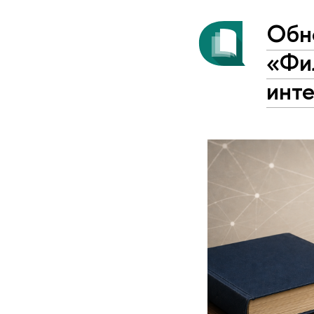
Обн
«Фи
инт