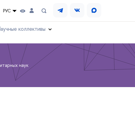
РУС
аучные коллективы
итарных наук