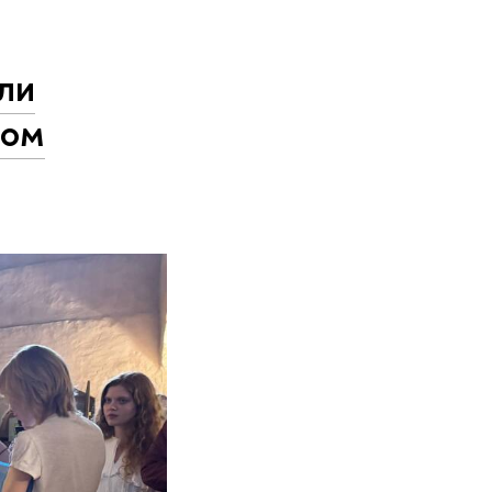
ли
ком