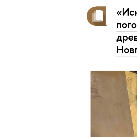
«Ис
пого
древ
Нов