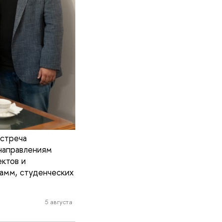
встреча
направлениям
ктов и
амм, студенческих
5 августа