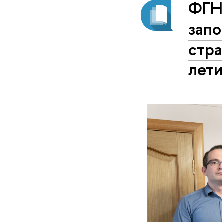
ФГН
запо
стра
лет