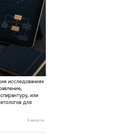
кие исследования»
равление,
спирантуру, или
кетологов для
4 августа