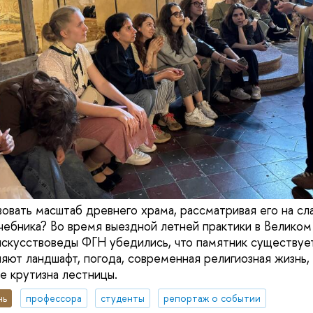
овать масштаб древнего храма, рассматривая его на сл
учебника? Во время выездной летней практики в Велико
скусствоведы ФГН убедились, что памятник существует
ияют ландшафт, погода, современная религиозная жизнь,
е крутизна лестницы.
нь
профессора
студенты
репортаж о событии