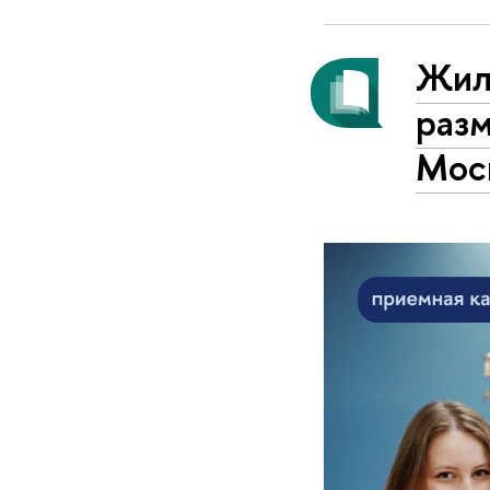
Жил
раз
Мос