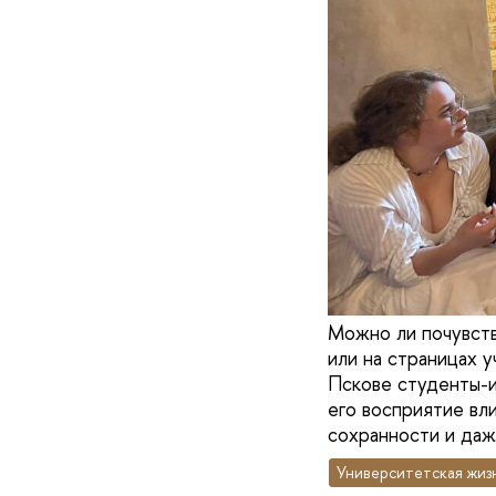
Можно ли почувств
или на страницах 
Пскове студенты-и
его восприятие вл
сохранности и даж
Университетская жиз