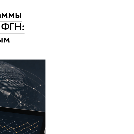
раммы
 ФГН:
ым