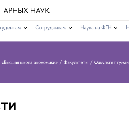
ТАРНЫХ НАУК
тудентам
Сотрудникам
Наука на ФГН
Н
т «Высшая школа экономики»
Факультеты
Факультет гуман
ти