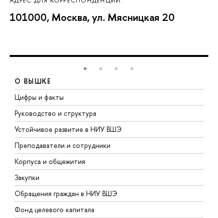
АДРЕС ДЛЯ КОРРЕСПОНДЕНЦИИ:
101000, Москва, ул. Мясницкая 20
О ВЫШКЕ
Цифры и факты
Л
Руководство и структура
Д
Устойчивое развитие в НИУ ВШЭ
О
Преподаватели и сотрудники
П
Корпуса и общежития
В
Закупки
П
Обращения граждан в НИУ ВШЭ
А
Фонд целевого капитала
Д