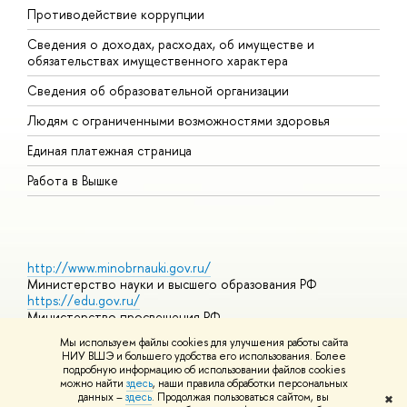
Противодействие коррупции
Ц
Сведения о доходах, расходах, об имуществе и
Б
обязательствах имущественного характера
О
Сведения об образовательной организации
О
Людям с ограниченными возможностями здоровья
Единая платежная страница
Работа в Вышке
http://www.minobrnauki.gov.ru/
Министерство науки и высшего образования РФ
https://edu.gov.ru/
Министерство просвещения РФ
https://elearning.hse.ru/mooc
Мы используем файлы cookies для улучшения работы сайта
Массовые открытые онлайн-курсы
НИУ ВШЭ и большего удобства его использования. Более
подробную информацию об использовании файлов cookies
можно найти
здесь
, наши правила обработки персональных
данных –
здесь
. Продолжая пользоваться сайтом, вы
✖
© НИУ ВШЭ 1993–2026
Адреса и контакты
Условия