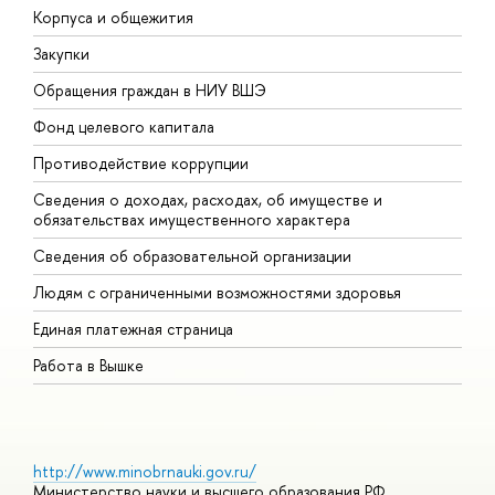
Корпуса и общежития
В
Закупки
П
Обращения граждан в НИУ ВШЭ
А
Фонд целевого капитала
Д
Противодействие коррупции
Ц
Сведения о доходах, расходах, об имуществе и
Б
обязательствах имущественного характера
О
Сведения об образовательной организации
О
Людям с ограниченными возможностями здоровья
Единая платежная страница
Работа в Вышке
http://www.minobrnauki.gov.ru/
Министерство науки и высшего образования РФ