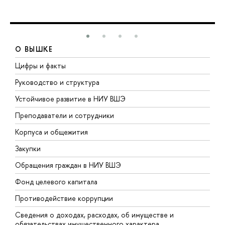
О ВЫШКЕ
Цифры и факты
Л
Руководство и структура
Д
Устойчивое развитие в НИУ ВШЭ
О
Преподаватели и сотрудники
П
Корпуса и общежития
В
Закупки
П
Обращения граждан в НИУ ВШЭ
А
Фонд целевого капитала
Д
Противодействие коррупции
Ц
Сведения о доходах, расходах, об имуществе и
Б
обязательствах имущественного характера