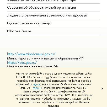
О
Сведения об образовательной организации
О
Людям с ограниченными возможностями здоровья
Единая платежная страница
Работа в Вышке
http://www.minobrnauki.gov.ru/
Министерство науки и высшего образования РФ
https://edu.gov.ru/
Министерство просвещения РФ
https://elearning.hse.ru/mooc
Мы используем файлы cookies для улучшения работы сайта
Массовые открытые онлайн-курсы
НИУ ВШЭ и большего удобства его использования. Более
подробную информацию об использовании файлов cookies
можно найти
здесь
, наши правила обработки персональных
данных –
здесь
. Продолжая пользоваться сайтом, вы
✖
© НИУ ВШЭ 1993–2026
Адреса и контакты
Условия
подтверждаете, что были проинформированы об
использования материалов
Политика конфиденциальности
Карта
использовании файлов cookies сайтом НИУ ВШЭ и согласны
сайта
с нашими правилами обработки персональных данных. Вы
Шрифты HSE Sans и HSE Slab разработаны в
Школе дизайна НИУ
можете отключить файлы cookies в настройках Вашего
ВШЭ
браузера.