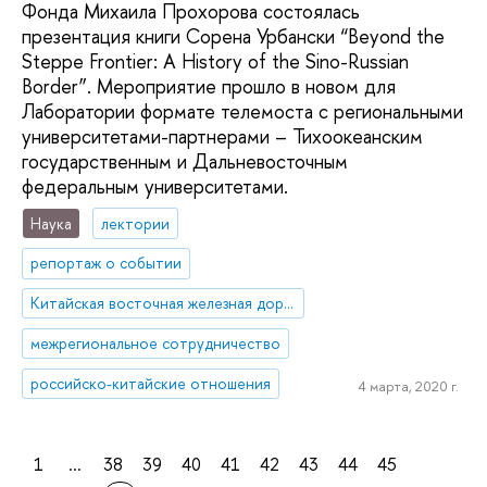
Фонда Михаила Прохорова состоялась
презентация книги Сорена Урбански “Beyond the
Steppe Frontier: A History of the Sino-Russian
Border”. Мероприятие прошло в новом для
Лаборатории формате телемоста с региональными
университетами-партнерами – Тихоокеанским
государственным и Дальневосточным
федеральным университетами.
Наука
лектории
репортаж о событии
Китайская восточная железная дорога
межрегиональное сотрудничество
российско-китайские отношения
4 марта, 2020 г.
1
...
38
39
40
41
42
43
44
45