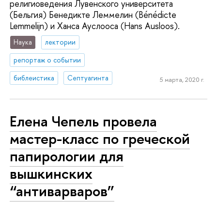
религиоведения Лувенского университета
(Бельгия) Бенедикте Леммелин (Bénédicte
Lemmelijn) и Ханса Ауслооса (Hans Ausloos).
Наука
лектории
репортаж о событии
библеистика
Септуагинта
5 марта, 2020 г.
Елена Чепель провела
мастер-класс по греческой
папирологии для
вышкинских
“антиварваров”