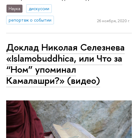
Наука
дискуссии
репортаж о событии
26 ноября, 2020 г.
Доклад Николая Селезнева
«Islamobuddhica, или Что за
“Ном” упоминал
Камалашри?» (видео)