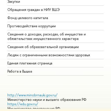
Закупки
П
Обращения граждан в НИУ ВШЭ
А
Фонд целевого капитала
Д
Противодействие коррупции
Ц
Сведения о доходах, расходах, об имуществе и
Б
обязательствах имущественного характера
О
Сведения об образовательной организации
О
Людям с ограниченными возможностями здоровья
Единая платежная страница
Работа в Вышке
http://www.minobrnauki.gov.ru/
Министерство науки и высшего образования РФ
https://edu.gov.ru/
Министерство просвещения РФ