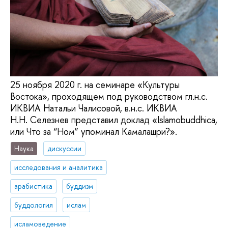
25 ноября 2020 г. на семинаре «Культуры
Востока», проходящем под руководством гл.н.с.
ИКВИА Натальи Чалисовой, в.н.с. ИКВИА
Н.Н. Селезнев представил доклад «Islamobuddhica,
или Что за “Ном” упоминал Камалашри?».
Наука
дискуссии
исследования и аналитика
арабистика
буддизм
буддология
ислам
исламоведение