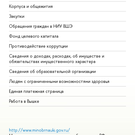
Корпуса и общежития
В
Закупки
П
Обращения граждан в НИУ ВШЭ
А
Фонд целевого капитала
Д
Противодействие коррупции
Ц
Сведения о доходах, расходах, об имуществе и
Б
обязательствах имущественного характера
О
Сведения об образовательной организации
О
Людям с ограниченными возможностями здоровья
Единая платежная страница
Работа в Вышке
http://www.minobrnauki.gov.ru/