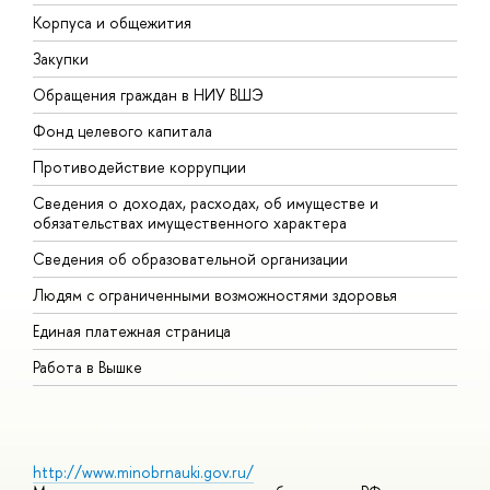
Корпуса и общежития
В
Закупки
П
Обращения граждан в НИУ ВШЭ
А
Фонд целевого капитала
Д
Противодействие коррупции
Ц
Сведения о доходах, расходах, об имуществе и
Б
обязательствах имущественного характера
О
Сведения об образовательной организации
О
Людям с ограниченными возможностями здоровья
Единая платежная страница
Работа в Вышке
http://www.minobrnauki.gov.ru/