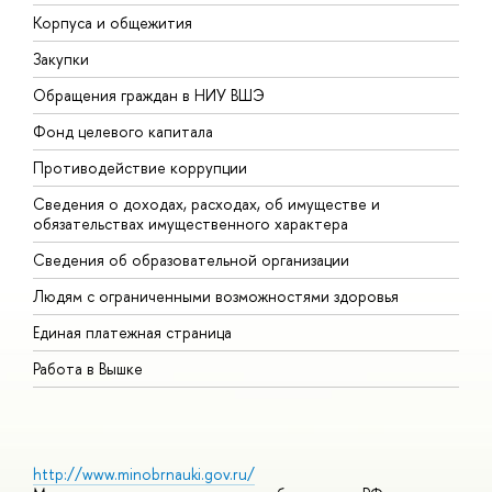
Корпуса и общежития
В
Закупки
П
Обращения граждан в НИУ ВШЭ
А
Фонд целевого капитала
Д
Противодействие коррупции
Ц
Сведения о доходах, расходах, об имуществе и
Б
обязательствах имущественного характера
О
Сведения об образовательной организации
О
Людям с ограниченными возможностями здоровья
Единая платежная страница
Работа в Вышке
http://www.minobrnauki.gov.ru/