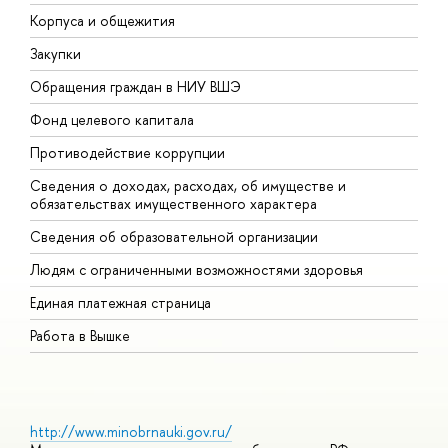
Корпуса и общежития
В
Закупки
П
Обращения граждан в НИУ ВШЭ
А
Фонд целевого капитала
Д
Противодействие коррупции
Ц
Сведения о доходах, расходах, об имуществе и
Б
обязательствах имущественного характера
О
Сведения об образовательной организации
О
Людям с ограниченными возможностями здоровья
Единая платежная страница
Работа в Вышке
http://www.minobrnauki.gov.ru/