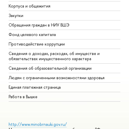
Корпуса и общежития
В
Закупки
П
Обращения граждан в НИУ ВШЭ
А
Фонд целевого капитала
Д
Противодействие коррупции
Ц
Сведения о доходах, расходах, об имуществе и
Б
обязательствах имущественного характера
О
Сведения об образовательной организации
О
Людям с ограниченными возможностями здоровья
Единая платежная страница
Работа в Вышке
http://www.minobrnauki.gov.ru/