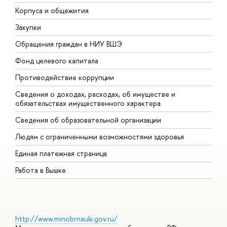
Корпуса и общежития
В
Закупки
П
Обращения граждан в НИУ ВШЭ
А
Фонд целевого капитала
Д
Противодействие коррупции
Ц
Сведения о доходах, расходах, об имуществе и
Б
обязательствах имущественного характера
О
Сведения об образовательной организации
О
Людям с ограниченными возможностями здоровья
Единая платежная страница
Работа в Вышке
http://www.minobrnauki.gov.ru/