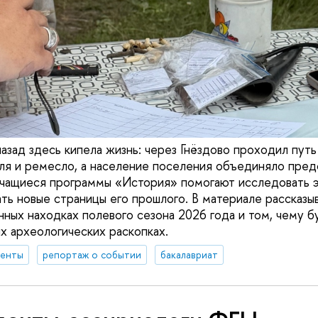
азад здесь кипела жизнь: через Гнёздово проходил путь 
вля и ремесло, а население поселения объединяло пред
учащиеся программы «История» помогают исследовать э
ать новые страницы его прошлого. В материале рассказы
нных находках полевого сезона 2026 года и том, чему 
х археологических раскопках.
денты
репортаж о событии
бакалавриат