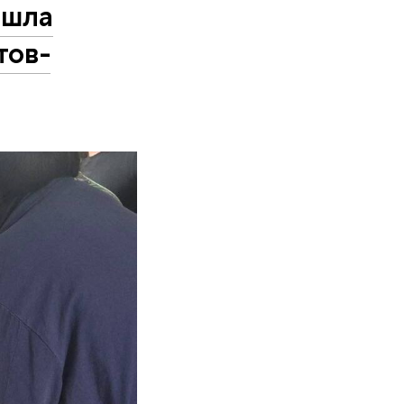
ошла
тов-