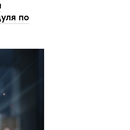
и
уля по