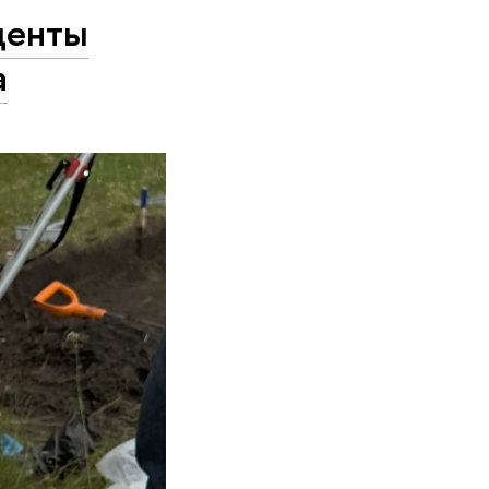
уденты
а