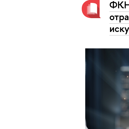
ФКН
отр
иск