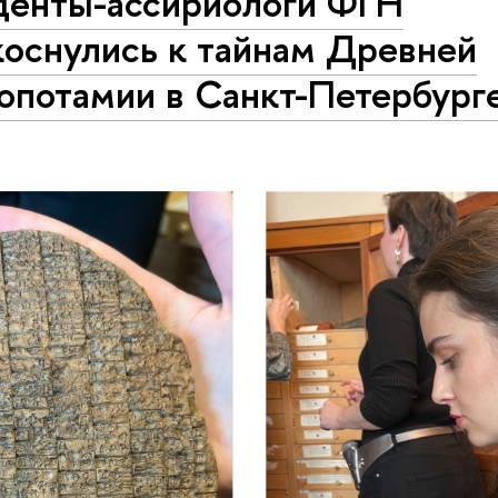
денты-ассириологи ФГН
коснулись к тайнам Древней
опотамии в Санкт-Петербург