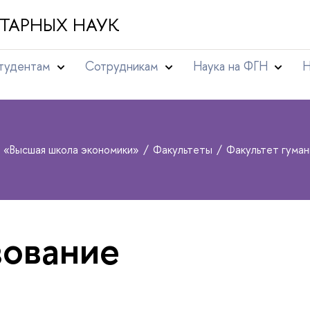
ТАРНЫХ НАУК
тудентам
Сотрудникам
Наука на ФГН
Н
т «Высшая школа экономики»
Факультеты
Факультет гума
ование