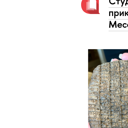
Сту
при
Мес