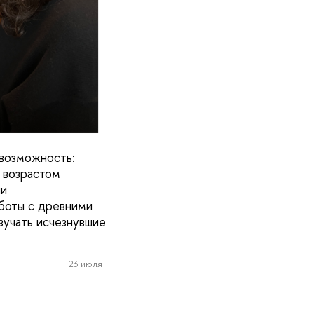
возможность:
 возрастом
ли
боты с древними
зучать исчезнувшие
23 июля