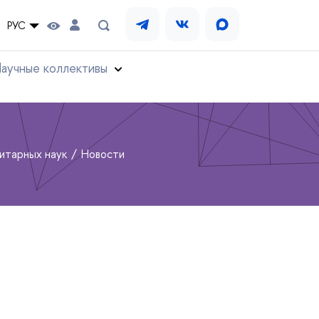
РУС
аучные коллективы
нитарных наук
Новости