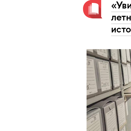
«Уви
летн
ист