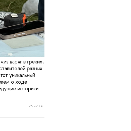
«из варяг в греки»,
ставителей разных
тот уникальный
ваем о ходе
будущие историки
23 июля