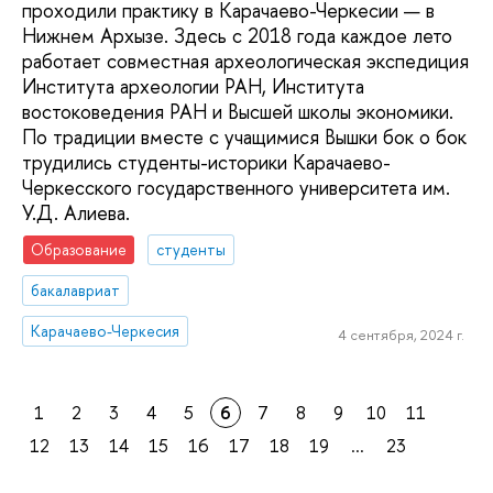
проходили практику в Карачаево-Черкесии — в
Нижнем Архызе. Здесь с 2018 года каждое лето
работает совместная археологическая экспедиция
Института археологии РАН, Института
востоковедения РАН и Высшей школы экономики.
По традиции вместе с учащимися Вышки бок о бок
трудились студенты-историки Карачаево-
Черкесского государственного университета им.
У.Д. Алиева.
Образование
студенты
бакалавриат
Карачаево-Черкесия
4 сентября, 2024 г.
1
2
3
4
5
6
7
8
9
10
11
12
13
14
15
16
17
18
19
...
23