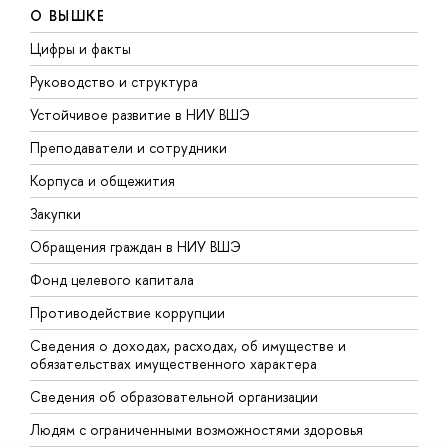
О ВЫШКЕ
Цифры и факты
Л
Руководство и структура
Д
Устойчивое развитие в НИУ ВШЭ
О
Преподаватели и сотрудники
П
Корпуса и общежития
В
Закупки
П
Обращения граждан в НИУ ВШЭ
А
Фонд целевого капитала
Д
Противодействие коррупции
Ц
Сведения о доходах, расходах, об имуществе и
Б
обязательствах имущественного характера
О
Сведения об образовательной организации
О
Людям с ограниченными возможностями здоровья