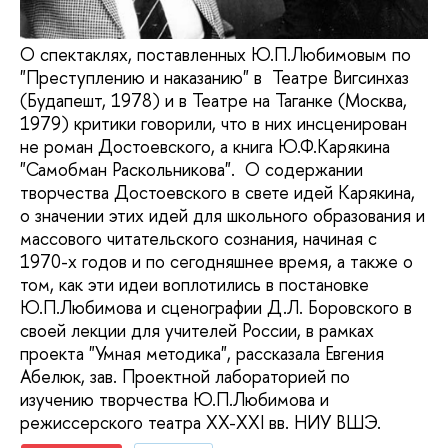
О спектаклях, поставленных Ю.П.Любимовым по
"Преступлению и наказанию" в Театре Вигсинхаз
(Будапешт, 1978) и в Театре на Таганке (Москва,
1979) критики говорили, что в них инсценирован
не роман Достоевского, а книга Ю.Ф.Карякина
"Самобман Раскольникова". О содержании
творчества Достоевского в свете идей Карякина,
о значении этих идей для школьного образования и
массового читательского сознания, начиная с
1970-х годов и по сегодняшнее время, а также о
том, как эти идеи воплотились в постановке
Ю.П.Любимова и сценографии Д.Л. Боровского в
своей лекции для учителей России, в рамках
проекта "Умная методика", рассказала Евгения
Абелюк, зав. Проектной лабораторией по
изучению творчества Ю.П.Любимова и
режиссерского театра XX-XXI вв. НИУ ВШЭ.