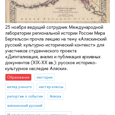
25 ноября ведущий сотрудник Международной
лаборатории региональной истории России Мира
Бергельсон прочла лекцию на тему «Аляскинский
русский: культурно-исторический контекст» для
участников студенческого проекта
«Дигитализация, анализ и публикация архивных
документов (XIX-XX вв.): русское историко-
культурное наследие Аляски».
Образование
лектории
взгляд ученого
мастер-классы
репортаж о событии
Аляска
аляскинский русский
Институт региональных исторических исследований