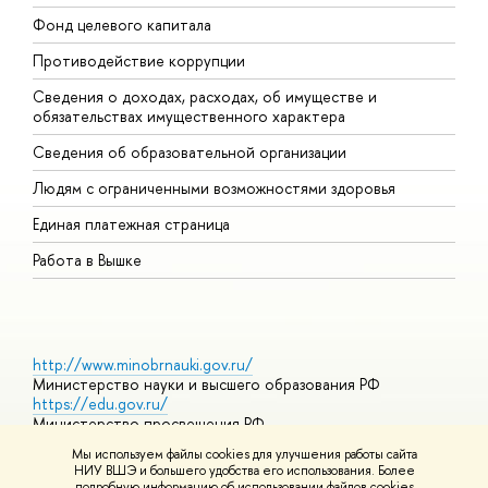
Фонд целевого капитала
Д
Противодействие коррупции
Ц
Сведения о доходах, расходах, об имуществе и
Б
обязательствах имущественного характера
О
Сведения об образовательной организации
О
Людям с ограниченными возможностями здоровья
Единая платежная страница
Работа в Вышке
http://www.minobrnauki.gov.ru/
Министерство науки и высшего образования РФ
https://edu.gov.ru/
Министерство просвещения РФ
https://elearning.hse.ru/mooc
Мы используем файлы cookies для улучшения работы сайта
Массовые открытые онлайн-курсы
НИУ ВШЭ и большего удобства его использования. Более
подробную информацию об использовании файлов cookies