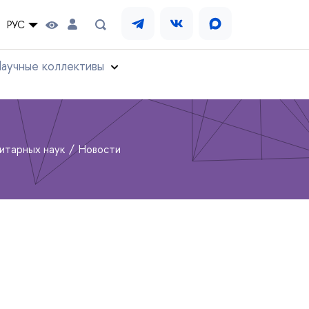
РУС
аучные коллективы
нитарных наук
Новости