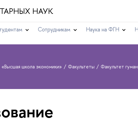
ТАРНЫХ НАУК
тудентам
Сотрудникам
Наука на ФГН
Н
т «Высшая школа экономики»
Факультеты
Факультет гума
ование