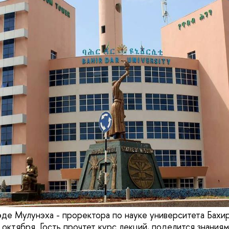
де Мулунэха - проректора по науке университета Бахи
 октября. Гость прочтет курс лекций, поделится знания