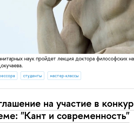
анитарных наук пройдет лекция доктора философских нау
окучаева.
фессора
студенты
мастер-классы
лашение на участие в конкур
еме: "Кант и современность"