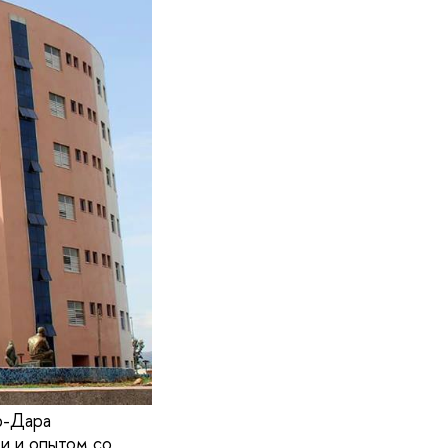
р-Дара
ми и опытом со