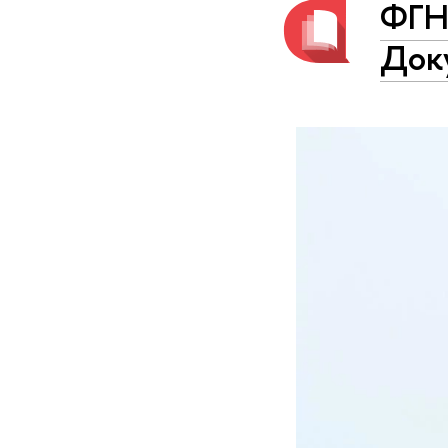
ФГН
Док