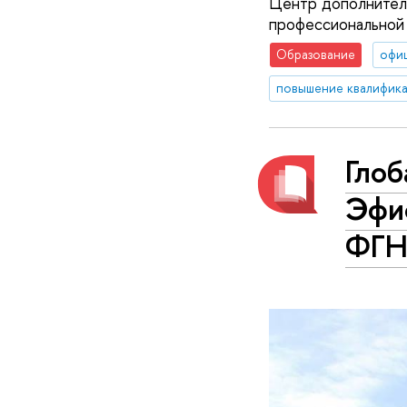
Центр дополнитель
профессиональной 
Образование
офи
повышение квалифик
Гло
Эфи
ФГН 