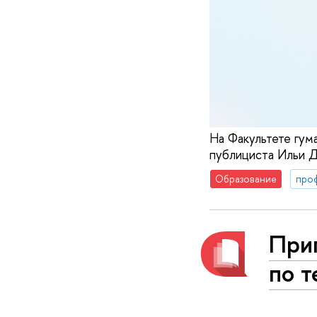
На Факультете гум
публициста Ильи Д
Образование
про
Приг
по т