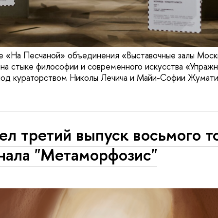
ее «На Песчаной» объединения «Выставочные залы Моск
 на стыке философии и современного искусства «Упражн
под кураторством Николы Лечича и Майи-Софии Жумати
ел третий выпуск восьмого т
нала "Метаморфозис"