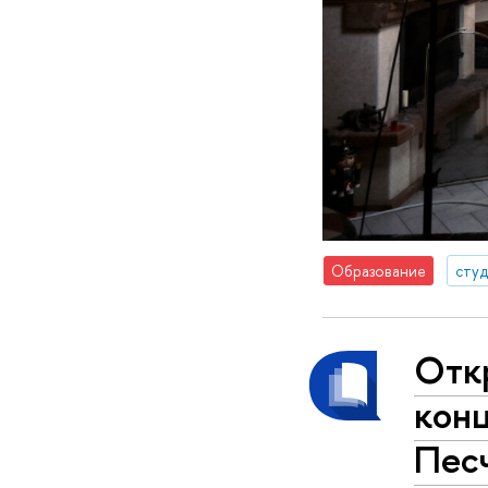
Образование
сту
Отк
конц
Пес