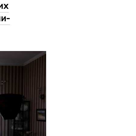
их
и-