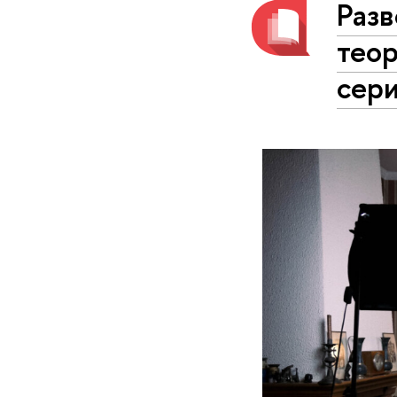
Раз
тео
сер