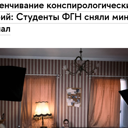
венчивание конспирологическ
рий: Студенты ФГН сняли мин
иал