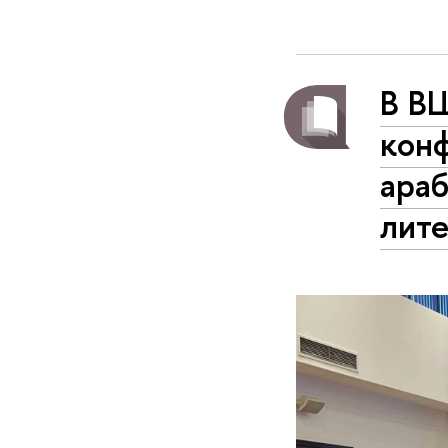
В В
конф
араб
лит