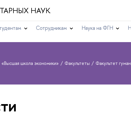
ТАРНЫХ НАУК
тудентам
Сотрудникам
Наука на ФГН
Н
т «Высшая школа экономики»
Факультеты
Факультет гуман
ти