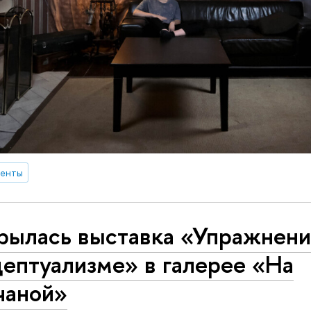
денты
рылась выставка «Упражнени
ептуализме» в галерее «На
чаной»