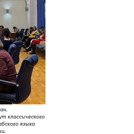
ан.
т классического
бского языка
ии.