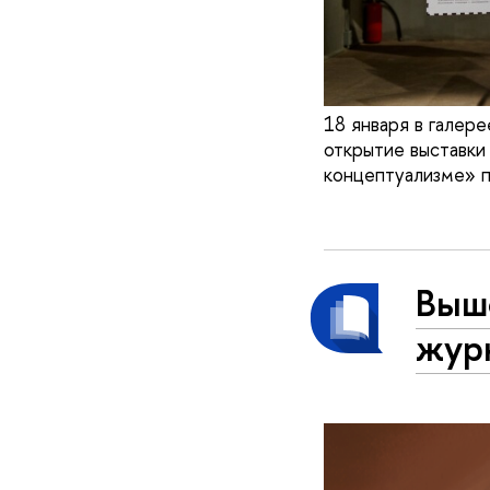
18 января в галер
открытие выставки
концептуализме» 
Выш
жур