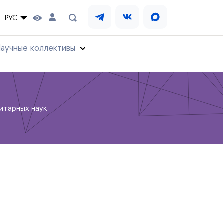
РУС
аучные коллективы
итарных наук