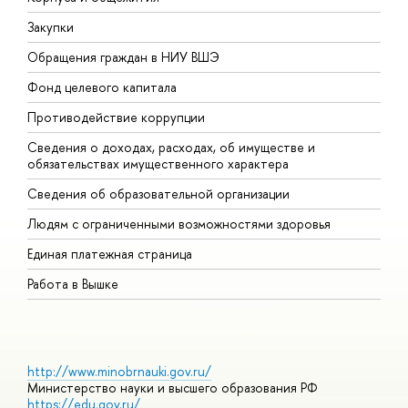
Закупки
П
Обращения граждан в НИУ ВШЭ
А
Фонд целевого капитала
Д
Противодействие коррупции
Ц
Сведения о доходах, расходах, об имуществе и
Б
обязательствах имущественного характера
О
Сведения об образовательной организации
О
Людям с ограниченными возможностями здоровья
Единая платежная страница
Работа в Вышке
http://www.minobrnauki.gov.ru/
Министерство науки и высшего образования РФ
https://edu.gov.ru/