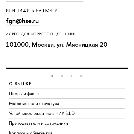
ИЛИ ПИШИТЕ НА ПОЧТУ
fgn@hse.ru
АДРЕС ДЛЯ КОРРЕСПОНДЕНЦИИ:
101000, Москва, ул. Мясницкая 20
О ВЫШКЕ
Цифры и факты
Л
Руководство и структура
Д
Устойчивое развитие в НИУ ВШЭ
О
Преподаватели и сотрудники
П
Корпуса и общежития
В