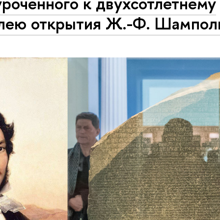
роченного к двухсотлетнему
лею открытия Ж.-Ф. Шампол