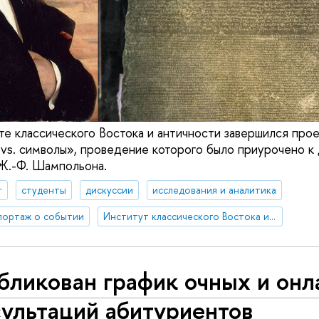
те классического Востока и античности завершился прое
и vs. символы», проведение которого было приурочено к
Ж.-Ф. Шампольона.
т
студенты
дискуссии
исследования и аналитика
портаж о событии
Институт классического Востока и античности
ликован график очных и онл
сультаций абитуриентов