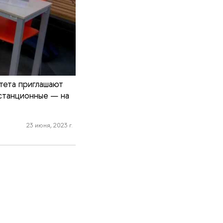
тета приглашают
станционные — на
23 июня, 2023 г.