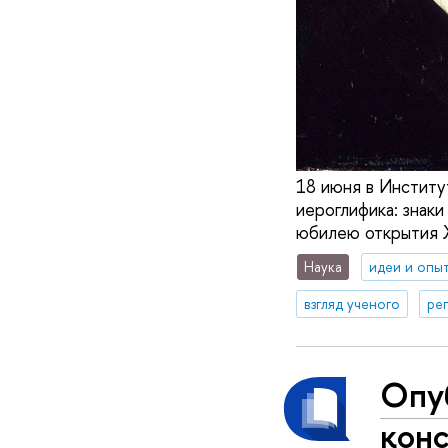
18 июня в Институ
иероглифика: знак
юбилею открытия 
Наука
идеи и опы
взгляд ученого
ре
Опуб
кон