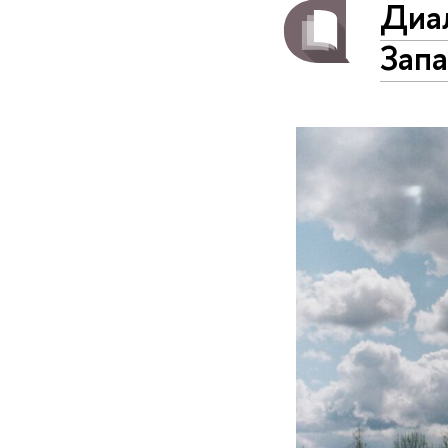
Диа
Зап