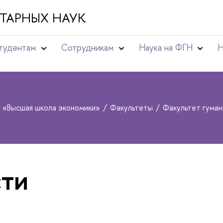
ТАРНЫХ НАУК
тудентам
Сотрудникам
Наука на ФГН
Н
т «Высшая школа экономики»
Факультеты
Факультет гуман
ти