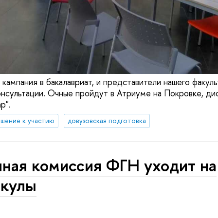
кампания в бакалавриат, и представители нашего факуль
онсультации. Очные пройдут в Атриуме на Покровке, ди
р".
ашение к участию
довузовская подготовка
чная комиссия ФГН уходит на
икулы