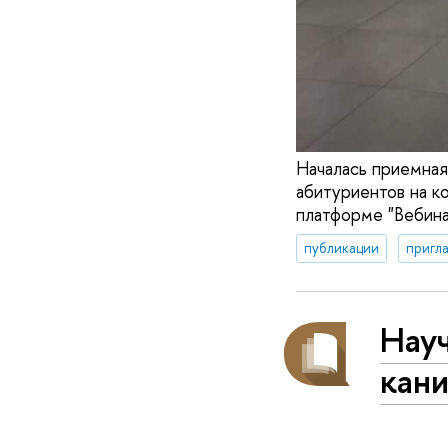
Началась приемная 
абитуриентов на к
платформе "Вебина
публикации
пригл
Нау
кан