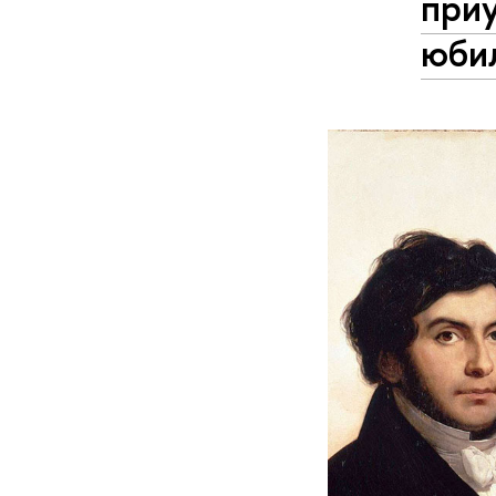
приу
юби