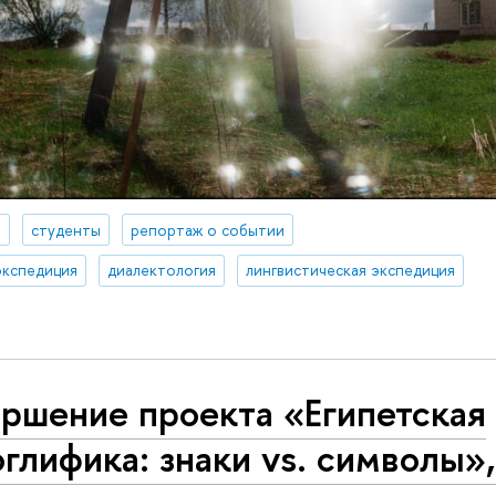
а
студенты
репортаж о событии
экспедиция
диалектология
лингвистическая экспедиция
ршение проекта «Египетская
глифика: знаки vs. символы»