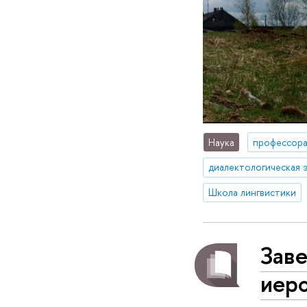
Наука
профессор
диалектологическая 
Школа лингвистики
Заве
иеро