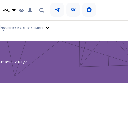
РУС
аучные коллективы
итарных наук