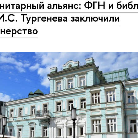
нитарный альянс: ФГН и биб
И.С. Тургенева заключили
тнерство