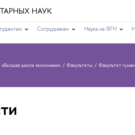
ТАРНЫХ НАУК
тудентам
Сотрудникам
Наука на ФГН
Н
т «Высшая школа экономики»
Факультеты
Факультет гуман
ти