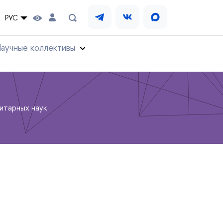
РУС
аучные коллективы
итарных наук