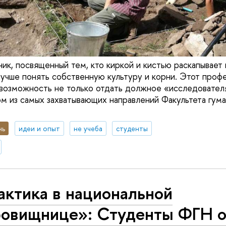
ник, посвященный тем, кто киркой и кистью раскапывает
лучше понять собственную культуру и корни. Этот проф
 возможность не только отдать должное «исследовател
ом из самых захватывающих направлений Факультета гума
нь
идеи и опыт
не учеба
студенты
актика в национальной
ровищнице»: Студенты ФГН о