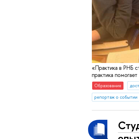
«Практика в РНБ с
практика помогает
Образование
дос
репортаж о событии
Сту
опыт