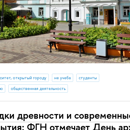
ситет, открытый городу
не учеба
студенты
ию
общественная деятельность
адки древности и современны
рытия: ФГН отмечает День ар