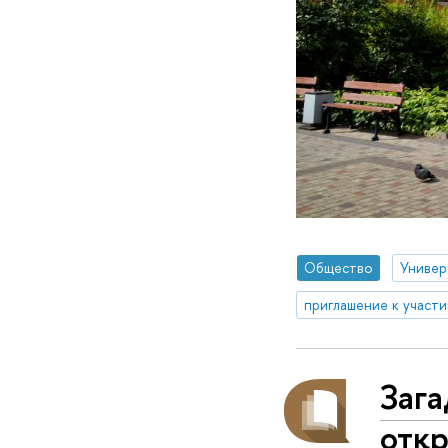
Общество
Универ
приглашение к участ
Заг
отк