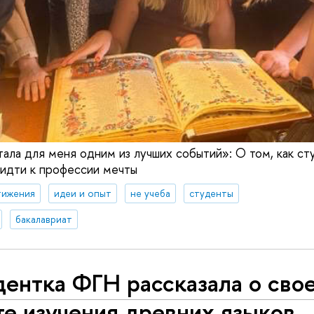
тала для меня одним из лучших событий»: О том, как ст
 идти к профессии мечты
тижения
идеи и опыт
не учеба
студенты
бакалавриат
дентка ФГН рассказала о сво
е изучения древних языков