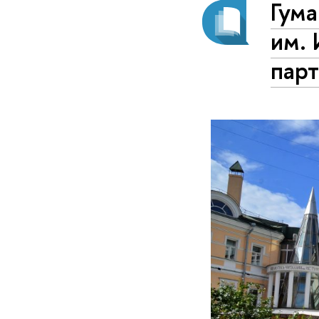
Гума
им. 
пар