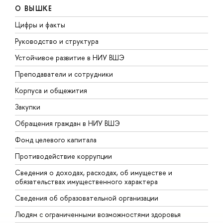
О ВЫШКЕ
Цифры и факты
Л
Руководство и структура
Д
Устойчивое развитие в НИУ ВШЭ
О
Преподаватели и сотрудники
П
Корпуса и общежития
В
Закупки
П
Обращения граждан в НИУ ВШЭ
А
Фонд целевого капитала
Д
Противодействие коррупции
Ц
Сведения о доходах, расходах, об имуществе и
Б
обязательствах имущественного характера
О
Сведения об образовательной организации
О
Людям с ограниченными возможностями здоровья