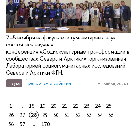
7–8 ноября на факультете гуманитарных наук
состоялась научная
конференция «Социокультурные трансформации в
сообществах Севера и Арктики», организованная
Лабораторией социогуманитарных исследований
Севера и Арктики ФГН.
Наука
репортаж о событии
18 ноября, 2024 г.
1
...
18
19
20
21
22
23
24
25
26
27
28
29
30
31
32
33
34
35
36
37
...
178