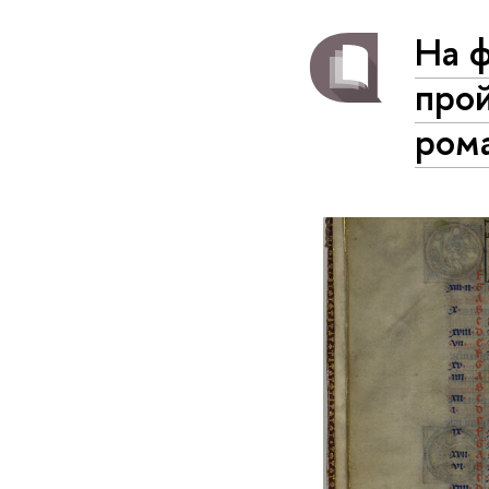
На ф
прой
ром