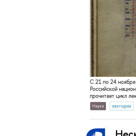
С 21 по 24 ноября 
Российской национа
прочитает цикл ле
Наука
лектории
Неск