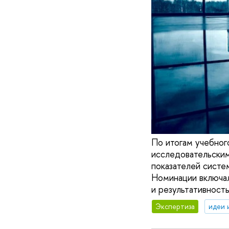
По итогам учебног
исследовательски
показателей систе
Номинации включал
и результативност
Экспертиза
идеи 