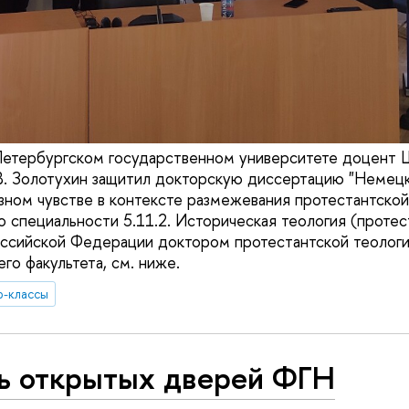
Петербургском государственном университете доцент 
 В. Золотухин защитил докторскую диссертацию "Немец
озном чувстве в контексте размежевания протестантской
о специальности 5.11.2. Историческая теология (протес
ссийской Федерации доктором протестантской теологи
го факультета, см. ниже.
р-классы
ь открытых дверей ФГН