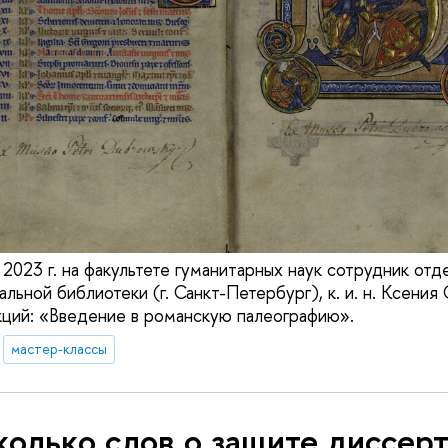
2023 г. на факультете гуманитарных наук сотрудник отд
льной библиотеки (г. Санкт-Петербург), к. и. н. Ксения
кций: «Введение в романскую палеографию».
мастер-классы
олько слов о защите диссер