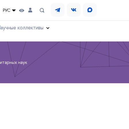
РУС
аучные коллективы
итарных наук