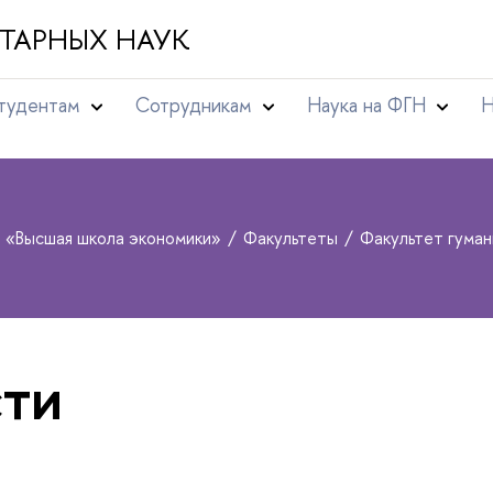
ТАРНЫХ НАУК
тудентам
Сотрудникам
Наука на ФГН
Н
т «Высшая школа экономики»
Факультеты
Факультет гуман
ти