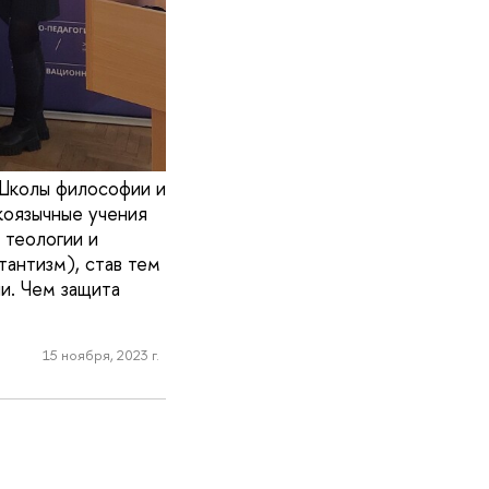
Школы философии и
коязычные учения
 теологии и
тантизм), став тем
и. Чем защита
15 ноября, 2023 г.