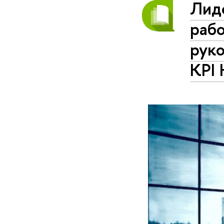
Лид
рабо
рук
KPI